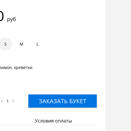
0
руб
S
1
1.5
M
2
L
лимон, креветки
ЗАКАЗАТЬ БУКЕТ
Условия оплаты