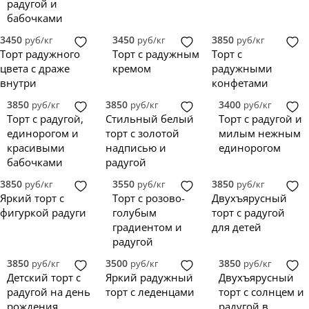
велюр
топпер
0
0
радугой и
бабочками
3450
3450
3850
руб/кг
руб/кг
руб/кг
Торт радужного
Торт с радужным
Торт с
цвета с драже
кремом
радужными
внутри
конфетами
3850
3850
3400
руб/кг
руб/кг
руб/кг
Торт с радугой,
Стильный белый
Торт с радугой и
единорогом и
торт с золотой
милым нежным
красивыми
надписью и
единорогом
бабочками
радугой
3850
3550
3850
руб/кг
руб/кг
руб/кг
Яркий торт с
Торт с розово-
Двухъярусный
фигуркой радуги
голубым
торт с радугой
градиентом и
для детей
радугой
3850
3500
3850
руб/кг
руб/кг
руб/кг
Детский торт с
Яркий радужный
Двухъярусный
радугой на день
торт с леденцами
торт с солнцем и
рождения
радугой в