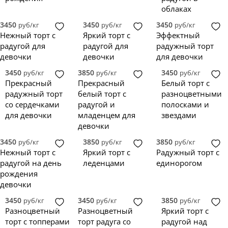
облаках
3450
3450
3450
руб/кг
руб/кг
руб/кг
Нежный торт с
Яркий торт с
Эффектный
радугой для
радугой для
радужный торт
девочки
девочки
для девочки
3450
3850
3450
руб/кг
руб/кг
руб/кг
Прекрасный
Прекрасный
Белый торт с
радужный торт
белый торт с
разноцветными
со сердечками
радугой и
полосками и
для девочки
младенцем для
звездами
девочки
3450
3850
3850
руб/кг
руб/кг
руб/кг
Нежный торт с
Яркий торт с
Радужный торт с
радугой на день
леденцами
единорогом
рождения
девочки
3450
3450
3850
руб/кг
руб/кг
руб/кг
Разноцветный
Разноцветный
Яркий торт с
торт с топперами
торт радуга со
радугой над