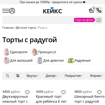
При заказе до 10000р - предоплата не нужна ❤️
0
Главная
/
Детские торты
/
Радуга
Торты с радугой
Единороги
Принцессе
Для малышей
Для девочки
Радужные
Ярусы
Декор
Покрытие
Форма
Популярные
1
мастика
цветы
круг
59
31
1
7
Сначала дешевые
2
крем
фигурки
квадрат
7
39
57
Сначала дорогие
3
без мастики
фотопечать
прямоугольник
1
0
6
3450
3450
3850
руб/кг
руб/кг
руб/кг
Новинки
4
зеркальная глазурь
ягоды
сердце
0
0
0
Двухъярусный
Красивый торт
Шикарный бенто
5
голый торт
надпись
3D
0
0
0
нежный торт с
для ребёнка 6 лет
торт с радугой