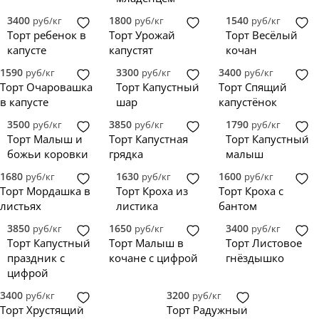
3400
1800
1540
руб/кг
руб/кг
руб/кг
Торт ребенок в
Торт Урожай
Торт Весёлый
капусте
капустят
кочан
1590
3300
3400
руб/кг
руб/кг
руб/кг
Торт Очаровашка
Торт Капустный
Торт Спящий
в капусте
шар
капустёнок
3500
3850
1790
руб/кг
руб/кг
руб/кг
Торт Малыш и
Торт Капустная
Торт Капустный
божьи коровки
грядка
малыш
1680
1630
1600
руб/кг
руб/кг
руб/кг
Торт Мордашка в
Торт Кроха из
Торт Кроха с
листьях
листика
бантом
3850
1650
3400
руб/кг
руб/кг
руб/кг
Торт Капустный
Торт Малыш в
Торт Листовое
праздник с
кочане с цифрой
гнёздышко
цифрой
3400
3200
руб/кг
руб/кг
Торт Хрустящий
Торт Радужный