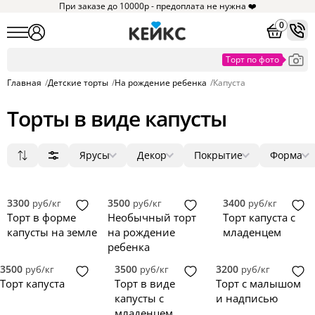
При заказе до 10000р - предоплата не нужна ❤️
0
Главная
/
Детские торты
/
На рождение ребенка
/
Капуста
Торты в виде капусты
Ярусы
Декор
Покрытие
Форма
Популярные
1
мастика
фигурки
круг
13
17
22
Сначала дешевые
2
крем
ягоды
квадрат
2
6
0
Сначала дорогие
3
без мастики
цветы
3D
0
0
0
1
3300
3500
3400
руб/кг
руб/кг
руб/кг
Новинки
4
зеркальная глазурь
фотопечать
прямоугольник
0
0
0
Торт в форме
Необычный торт
Торт капуста с
5
голый торт
надпись
сердце
0
0
0
капусты на земле
на рождение
младенцем
велюр
топпер
0
0
ребенка
3500
3500
3200
руб/кг
руб/кг
руб/кг
Торт капуста
Торт в виде
Торт с малышом
капусты с
и надписью
младенцем