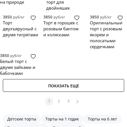
на природе
торт для
двойняшек
3850
3850
3850
руб/кг
руб/кг
руб/кг
Торт
Торт в горошек с
Оригинальный
двухъярусный с
розовым бантом
торт с розовым
двумя тигрятами
и колясками
якорем и
полосатыми
сердечками
3850
руб/кг
Белый торт с
двумя зайками и
бабочками
ПОКАЗАТЬ ЕЩЕ
1
2
3
Детские торты
Торты на 1 годик
Торты на 6 лет