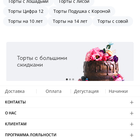
Торты с лошадьми
Торты с лисой
Торты Цифра 12
Торты Подушка с Короной
Торты на 10 лет
Торты на 14 лет
Торты с совой
Доставка
Оплата
Дегустация
Начинки
КОНТАКТЫ
О НАС
КЛИЕНТАМ
ПРОГРАММА ЛОЯЛЬНОСТИ