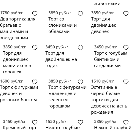
животными
1780
3850
3850
руб/кг
руб/кг
руб/кг
Два тортика для
Торт со
Торт для
братьев с
слониками и
двойняшек
машинами и
облаками
девочек
звездочками
3850
3450
3450
руб/кг
руб/кг
руб/кг
Торт для
Торт для
Торт с голубым
двойняшек
двойняшек на
бантиком и
мальчиков в
годик
сандалиями
горошек
1600
3850
1510
руб/кг
руб/кг
руб/кг
Торт с фигурками
Торт с фигурками
Эстетичные
девочек и
младенцев и
черно-белые
розовым бантом
зеленым
тортики для
горошком
девочек на день
рождения
3450
1530
3850
руб/кг
руб/кг
руб/кг
Кремовый торт
Нежно-голубые
Нежный голубой