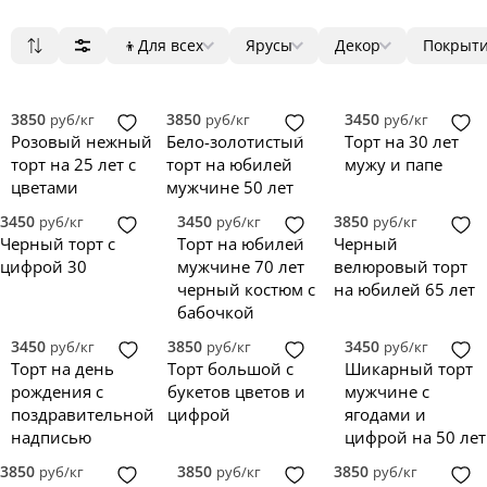
Нажмите на
и мы
покажем их
👦
Для всех
Ярусы
Декор
Покрыт
Понятно
Популярные
Для всех
1
мастика
ягоды
круг
82
Сначала дешевые
Для мужчин
2
крем
цветы
квадрат
26
Сначала дорогие
Для женщин
3
зеркальная глазурь
фигурки
3D
5
3850
3850
3450
руб/кг
руб/кг
руб/кг
Новинки
4
голый торт
фотопечать
прямоугольни
Розовый нежный
Бело-золотистый
Торт на 30 лет
5
велюр
надпись
сердце
торт на 25 лет с
торт на юбилей
мужу и папе
без мастики
топпер
цветами
мужчине 50 лет
3450
3450
3850
руб/кг
руб/кг
руб/кг
Черный торт с
Торт на юбилей
Черный
цифрой 30
мужчине 70 лет
велюровый торт
черный костюм с
на юбилей 65 лет
бабочкой
3450
3850
3450
руб/кг
руб/кг
руб/кг
Торт на день
Торт большой с
Шикарный торт
рождения с
букетов цветов и
мужчине с
поздравительной
цифрой
ягодами и
надписью
цифрой на 50 лет
3850
3850
3850
руб/кг
руб/кг
руб/кг