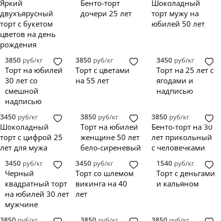
Яркий
Бенто-торт
Шоколадный
двухъярусный
дочери 25 лет
торт мужу на
торт с букетом
юбилей 50 лет
цветов на день
рождения
3850
3850
3450
руб/кг
руб/кг
руб/кг
Торт на юбилей
Торт с цветами
Торт на 25 лет с
30 лет со
на 55 лет
ягодами и
смешной
надписью
надписью
3450
3850
3850
руб/кг
руб/кг
руб/кг
Шоколадный
Торт на юбилей
Бенто-торт на 30
торт с цифрой 25
женщине 50 лет
лет прикольный
лет для мужа
бело-сиреневый
с человечками
3450
3450
1540
руб/кг
руб/кг
руб/кг
Черный
Торт со шлемом
Торт с деньгами
квадратный торт
викинга на 40
и кальяном
на юбилей 30 лет
лет
мужчине
3850
3850
3850
руб/кг
руб/кг
руб/кг