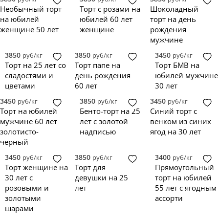
Необычный торт
Торт с розами на
Шоколадный
на юбилей
юбилей 60 лет
торт на день
женщине 50 лет
женщине
рождения
мужчине
3850
3850
3450
руб/кг
руб/кг
руб/кг
Торт на 25 лет со
Торт папе на
Торт БМВ на
сладостями и
день рождения
юбилей мужчине
цветами
60 лет
30 лет
3450
3850
3450
руб/кг
руб/кг
руб/кг
Торт на юбилей
Бенто-торт на 25
Синий торт с
мужчине 60 лет
лет с золотой
венком из синих
золотисто-
надписью
ягод на 30 лет
черный
3450
3850
3400
руб/кг
руб/кг
руб/кг
Торт женщине на
Торт для
Прямоугольный
30 лет с
девушки на 25
торт на юбилей
розовыми и
лет
55 лет с ягодным
золотыми
ассорти
шарами