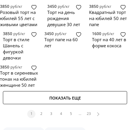
3850
3450
3850
руб/кг
руб/кг
руб/кг
Розовый торт на
Торт на день
Квадратный торт
юбилей 55 лет с
рождения
на юбилей 50 лет
живыми цветами
девушке 30 лет
папе
3850
3450
1600
руб/кг
руб/кг
руб/кг
Торт в стиле
Торт папе на 60
Торт на 40 лет в
Шанель с
лет
форме кокоса
фигуркой
девочки
3850
руб/кг
Торт в сиреневых
тонах на юбилей
женщине 50 лет
ПОКАЗАТЬ ЕЩЕ
1
2
3
4
5
…
23