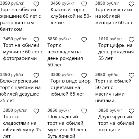
3850
3450
3850
руб/кг
руб/кг
руб/кг
Торт на юбилей
Красный торт с
Торт из мастики
женщине 60 лет с
клубникой на 50-
на юбилей
разноцветным
летие
женщине 60 лет
бантиком
3450
3850
1610
руб/кг
руб/кг
руб/кг
Торт на юбилей
Торт с
Торт цифры на
мужчине 60 лет с
шоколадом на
день рождения
фотографиями
день рождения
55 лет
50 лет
3450
3300
3850
руб/кг
руб/кг
руб/кг
Бело-сиреневый
Торт в виде цифр
Торт на юбилей
торт с цветами на
с цветами на
50 лет с
юбилей девушке
юбилей 65 лет
мастичными
25 лет
цветами
3850
3850
3850
руб/кг
руб/кг
руб/кг
Торт со
Шоколадный
Двухъярусный
сладостями на
торт на юбилей
торт на юбилей
юбилей мужу 45
мужчине 40 лет с
женщине
лет
бутылочкой