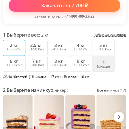
Заказать за
7 700
₽
Заказать по тел.:
+7 (499) 499-23-22
1.
Выберите вес:
таблица размеров
2
кг
2 кг
2.5 кг
3 кг
4 кг
5 кг
3 850 ₽/кг
3 650 ₽/кг
3 450 ₽/кг
3 100 ₽/кг
3 100 ₽/кг
6 кг
7 кг
8 кг
9 кг
3 100 ₽/кг
3 100 ₽/кг
3 100 ₽/кг
3 100 ₽/кг
больше
На
10
гостей
Ширина:
~ 17 см
Высота:
~ 10 см
2.
Выберите начинку:
Сникерс
Все начинки (17)