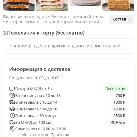
Влажные шоколадные бисквиты, нежный крем-
Состав
чиз, прослойка из тягучей карамели и яркий
арахис. Ненавязчивая соленая нотка объединяет
яркий вкус шоколада и тягучей карамели, не
3.
Пожелания к торту (бесплатно):
оставляя ни единого шанса остаться
равнодушным.
Информация о доставке
Ежедневно с 10.00 до 18.00
Внутри МКАД от 5 кг
Бесплатно
В течение дня с 10 до 18
750 ₽
В интервале с 10 до 14
1000 ₽
В интервале с 14 до 18
1200 ₽
В интервале 60 минут
2500 ₽
За МКАД до 100 км
40 ₽/км
Самовывоз с 10.00 до 18.00
г. Москва, метро Пражская