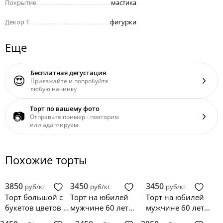
Покрытие
..................................................
мастика
Декор 1
......................................................
фигурки
Еще
Бесплатная дегустация
😍
Приезжайте и попробуйте
любую начинку
Торт по вашему фото
📷
Отправьте пример - повторим
или адаптируем
Похожие торты
3850
3450
3450
руб/кг
руб/кг
руб/кг
Торт большой с
Торт на юбилей
Торт на юбилей
букетов цветов и
мужчине 60 лет
мужчине 60 лет с
цифрой
золотисто-
фотографиями