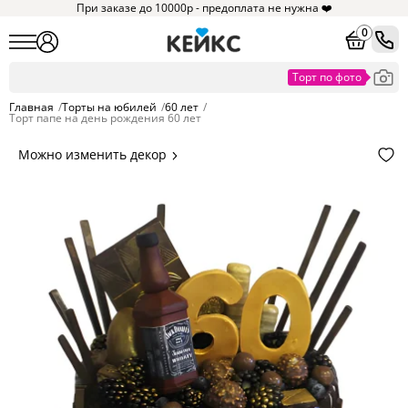
При заказе до 10000р - предоплата не нужна ❤️
0
Главная
/
Торты на юбилей
/
60 лет
/
Торт папе на день рождения 60 лет
Можно изменить декор
Цвет покрытия, надписи,
элементы и фигурки.