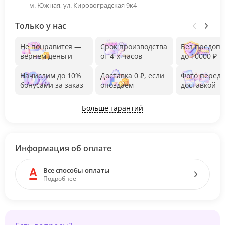
м. Южная, ул. Кировоградская 9к4
Только у нас
Не понравится —
Срок производства
Без предоп
вернем деньги
от 4-х часов
до 10000 ₽
Начислим до 10%
Доставка 0 ₽, если
Фото перед
бонусами за заказ
опоздаем
доставкой
Больше гарантий
Информация об оплате
Все способы оплаты
Подробнее