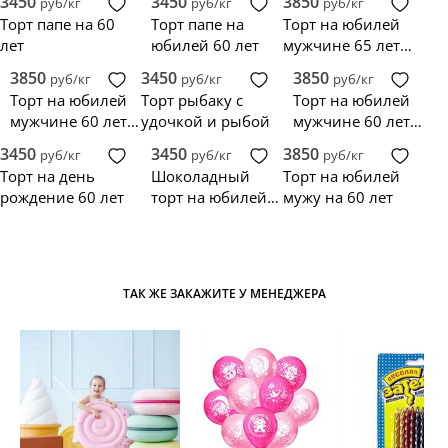
3450
3450
3850
руб/кг
руб/кг
руб/кг
черный
Торт папе на 60
Торт папе на
Торт на юбилей
лет
юбилей 60 лет
мужчине 65 лет
со звездочками
3850
3450
3850
руб/кг
руб/кг
руб/кг
Торт на юбилей
Торт рыбаку с
Торт на юбилей
мужчине 60 лет
удочкой и рыбой
мужчине 60 лет с
черно-белый с
красной
3450
3450
3850
руб/кг
руб/кг
руб/кг
усами
машиной
Торт на день
Шоколадный
Торт на юбилей
рождение 60 лет
торт на юбилей
мужу на 60 лет
60 лет
ТАК ЖЕ ЗАКАЖИТЕ У МЕНЕДЖЕРА