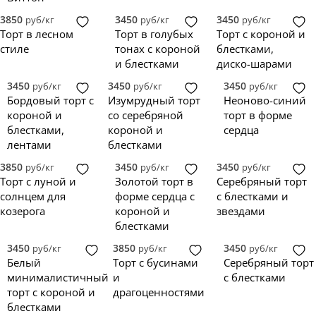
3850
3450
3450
руб/кг
руб/кг
руб/кг
Торт в лесном
Торт в голубых
Торт с короной и
стиле
тонах с короной
блестками,
и блестками
диско-шарами
3450
3450
3450
руб/кг
руб/кг
руб/кг
Бордовый торт с
Изумрудный торт
Неоново-синий
короной и
со серебряной
торт в форме
блестками,
короной и
сердца
лентами
блестками
3850
3450
3450
руб/кг
руб/кг
руб/кг
Торт с луной и
Золотой торт в
Серебряный торт
солнцем для
форме сердца с
с блестками и
козерога
короной и
звездами
блестками
3450
3850
3450
руб/кг
руб/кг
руб/кг
Белый
Торт с бусинами
Серебряный торт
минималистичный
и
с блестками
торт с короной и
драгоценностями
блестками