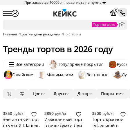
При заказе до 10000р - предоплата не нужна ❤️
0
Главная
/
Торт на день рождения
/
По стилям
Тренды тортов в 2026 году
Все категории
Популярные покрытия
Русск
Хотите увидеть
Гавайские
Минимализм
похожие товары?
Восточные
Луи
Нажмите на
и мы
покажем их
Цвет
Ярусы
Декор
Покрытие
Понятно
Популярные
Белый
1
мастика
ягоды
круг
1
330
349
Сначала дешевые
Бежевый
2
крем
цветы
квадрат
0
149
93
Сначала дорогие
Бирюзовый
3
голый торт
фигурки
3D
0
27
21
3850
3850
3500
руб/кг
руб/кг
руб/кг
Новинки
Бордовый
4
велюр
фотопечать
прямоугольник
0
4
2
Элегантный торт
Изысканный торт
Торт с красной
Голубой
5
без мастики
надпись
сердце
0
0
0
с сумкой Шанель
в виде сумки Луи
туфелькой в