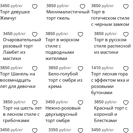
3450
3850
3850
руб/кг
руб/кг
руб/кг
Торт девушке
Минималистичный
Торт в
Жемчуг
торт гжель
готическом стиле
с черным замком
3450
3850
3850
руб/кг
руб/кг
руб/кг
Очаровательный
Торт в морском
Торт в русском
розовый торт
стиле с
стиле расписной
Ламбет из
подводными
из мастики
мастики
жителями
3850
3850
1410
руб/кг
руб/кг
руб/кг
Торт Шанель на
Бело-голубой
Торт лесная гора
восемнадцать
торт с омбре из
с эффектом мха и
лет для девочки
крема
розовыми
бутонами
3850
3450
3850
руб/кг
руб/кг
руб/кг
Торт на шесть лет
Нежно-розовый
Красный торт с
в лесном стиле с
двухъярусный
короной и
грибочками
торт омбре
блестками
3450
3350
3450
руб/кг
руб/кг
руб/кг