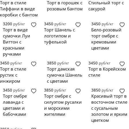
Торт в стиле
Торт в горошек с
Стильный торт с
Тиффани в виде
розовым бантом
сакурой
коробки с бантом
3200
3450
3450
руб/кг
руб/кг
руб/кг
Торт в виде
Торт Шанель с
Бело-розовый
сумочки Луи
логотипом и
торт омбре с
Виттон с
туфелькой
кремовыми
красными
цветами
ручками
3450
3850
3450
руб/кг
руб/кг
руб/кг
Торт в стиле
Торт дамская
Торт в Корейском
рустик с
сумочка Шанель
стиле
инжиром
с цветами
3450
3850
3850
руб/кг
руб/кг
руб/кг
Торт омбре
Торт омбре с
Красивый торт в
лаванда с
силуэтом русалки
восточном стиле
цветами и
и морскими
с сусальным
бабочками
жителями
золотом и ярким
цветком