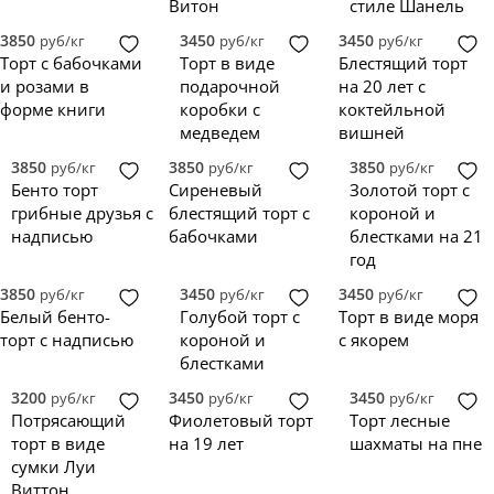
Желтый
зеркальная глазурь
топпер
0
0
Витон
стиле Шанель
Зеленый
0
3850
3450
3450
руб/кг
руб/кг
руб/кг
Золотой
0
Торт с бабочками
Торт в виде
Блестящий торт
Изумрудный
0
и розами в
подарочной
на 20 лет с
Коричневый
0
форме книги
коробки с
коктейльной
Красный
0
медведем
вишней
Лавандовый
0
3850
3850
3850
руб/кг
руб/кг
руб/кг
Оранжевый
0
Бенто торт
Сиреневый
Золотой торт с
Персиковый
0
грибные друзья с
блестящий торт с
короной и
Розовый
0
надписью
бабочками
блестками на 21
Синий
0
год
Сиреневый
0
3850
Фиолетовый
3450
3450
0
руб/кг
руб/кг
руб/кг
Белый бенто-
Голубой торт с
Торт в виде моря
Черно-белый
0
торт с надписью
короной и
с якорем
Черно-золотой
0
блестками
Черный
0
Градиент
0
3200
3450
3450
руб/кг
руб/кг
руб/кг
Разноцветный
0
Потрясающий
Фиолетовый торт
Торт лесные
торт в виде
на 19 лет
шахматы на пне
сумки Луи
Виттон