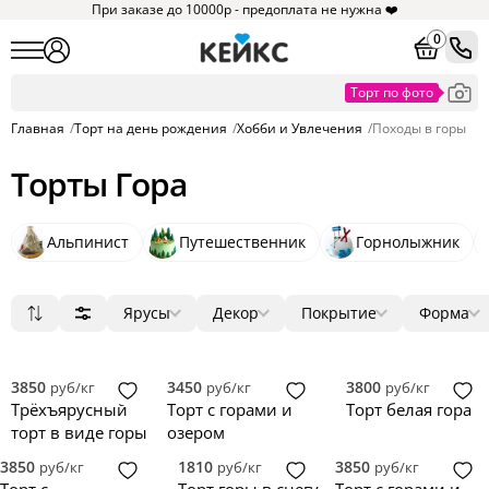
При заказе до 10000р - предоплата не нужна ❤️
0
Главная
/
Торт на день рождения
/
Хобби и Увлечения
/
Походы в горы
Торты Гора
Альпинист
Путешественник
Горнолыжник
Ярусы
Декор
Покрытие
Форма
Популярные
1
мастика
фигурки
круг
10
1
1
1
Сначала дешевые
2
без мастики
ягоды
квадрат
1
0
0
Сначала дорогие
3
крем
цветы
прямоугольник
0
0
0
3850
3450
3800
руб/кг
руб/кг
руб/кг
Новинки
4
зеркальная глазурь
фотопечать
сердце
0
0
0
Трёхъярусный
Торт с горами и
Торт белая гора
5
голый торт
надпись
3D
0
0
0
торт в виде горы
озером
велюр
топпер
0
0
3850
1810
3850
руб/кг
руб/кг
руб/кг