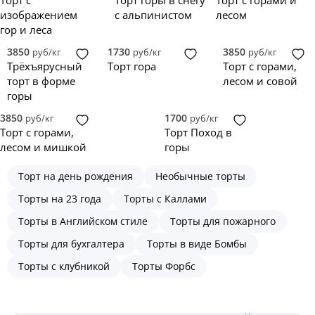
Торт с
Торт горы в снегу
Торт с горами и
изображением
с альпинистом
лесом
гор и леса
3850
1730
3850
руб/кг
руб/кг
руб/кг
Трёхъярусный
Торт гора
Торт с горами,
торт в форме
лесом и совой
горы
3850
1700
руб/кг
руб/кг
Торт с горами,
Торт Поход в
лесом и мишкой
горы
Торт на день рождения
Необычные торты
Торты на 23 года
Торты с Каллами
Торты в Английском стиле
Торты для пожарного
Торты для бухгалтера
Торты в виде Бомбы
Торты с клубникой
Торты Форбс