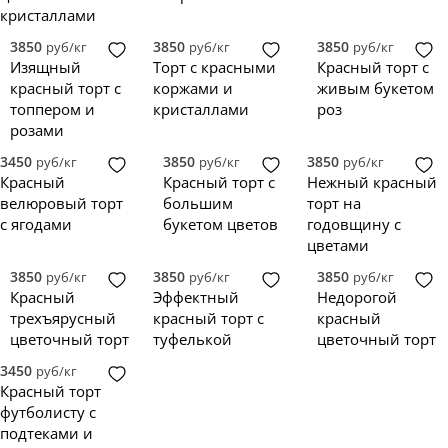
кристаллами
3850
3850
3850
руб/кг
руб/кг
руб/кг
Изящный
Торт с красными
Красный торт с
красный торт с
коржами и
живым букетом
топпером и
кристаллами
роз
розами
3450
3850
3850
руб/кг
руб/кг
руб/кг
Красный
Красный торт с
Нежный красный
велюровый торт
большим
торт на
с ягодами
букетом цветов
годовщину с
цветами
3850
3850
3850
руб/кг
руб/кг
руб/кг
Красный
Эффектный
Недорогой
трехъярусный
красный торт с
красный
цветочный торт
туфелькой
цветочный торт
3450
руб/кг
Красный торт
футболисту с
подтеками и