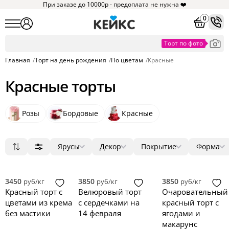
При заказе до 10000р - предоплата не нужна ❤️
0
Главная
/
Торт на день рождения
/
По цветам
/
Красные
Красные торты
Розы
Бордовые
Красные
Ярусы
Декор
Покрытие
Форма
Популярные
1
мастика
ягоды
круг
38
40
5
5
Сначала дешевые
2
крем
цветы
квадрат
10
12
29
Сначала дорогие
3
велюр
фигурки
прямоугольник
3
2
21
3450
3850
3850
руб/кг
руб/кг
руб/кг
Новинки
4
без мастики
фотопечать
сердце
3
0
2
Красный торт с
Велюровый торт
Очаровательный
5
зеркальная глазурь
надпись
3D
0
0
0
цветами из крема
с сердечками на
красный торт с
голый торт
топпер
0
0
без мастики
14 февраля
ягодами и
макарунс