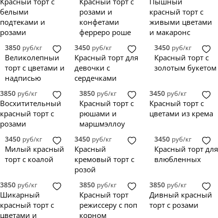
Красный торт с
Красный торт с
Пышный
белыми
розами и
красный торт с
подтеками и
конфетами
живыми цветами
розами
ферреро роше
и макаронс
3850
3450
3450
руб/кг
руб/кг
руб/кг
Великолепный
Красный торт для
Красный торт с
торт с цветами и
девочки с
золотым букетом
надписью
сердечками
3850
3850
3450
руб/кг
руб/кг
руб/кг
Восхитительный
Красный торт с
Красный торт с
красный торт с
рюшами и
цветами из крема
розами
маршмэллоу
3450
3450
3450
руб/кг
руб/кг
руб/кг
Милый красный
Красный
Красный торт для
торт с коалой
кремовый торт с
влюбленных
розой
3850
3850
3850
руб/кг
руб/кг
руб/кг
Шикарный
Красный торт
Дивный красный
красный торт с
режиссеру с поп
торт с розами
цветами и
корном