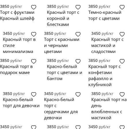
3850
3850
3850
руб/кг
руб/кг
руб/кг
Торт с фруктами
Красный торт с
Темно-красный
Красный шлейф
короной и
торт с цветами
блестками
3450
3850
3450
руб/кг
руб/кг
руб/кг
Красный торт в
Торт с красными
Красный торт с
стиле
и черными
мастикой и
минимализма
цветами
сладостями
3850
3850
3850
руб/кг
руб/кг
руб/кг
Красный торт в
Красно-белый
Красный торт с
подарок маме
торт с цветами и
конфетами
бантом
рафаэлло и
клубникой
3850
3450
3850
руб/кг
руб/кг
руб/кг
Красно-белый
Красно-белый
Красный торт на
торт для девочки
торт с
день
сердечками для
влюбленных с
девочки
мастикой
3450
3850
3450
руб/кг
руб/кг
руб/кг