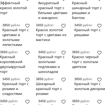
Эффектный
Аккуратный
Красный
красно золотой
красный торт с
шикарный торт с
торт
белыми цветами
рюшами и
и макаронс
бантом
3850
3450
3450
руб/кг
руб/кг
руб/кг
Красный торт с
Красно золотой
Красный торт с
цветами и
торт с цветами из
рюшами
золотыми
мастики
лепестками
3850
3450
3850
руб/кг
руб/кг
руб/кг
Красный
Красный торт с
Красно черный
королевский
золотыми
торт с золотым
двухъярусный
подтеками и
цветком
торт
шоколадом
3450
3850
3850
руб/кг
руб/кг
руб/кг
Красный торт с
Шикарный
Красный торт с
розами и
красный торт с
золотым декором
сладостями
розами
3450
3450
3850
руб/кг
руб/кг
руб/кг