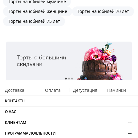
Торты на юбилей мужчине
Торты на юбилей женщине
Торты на юбилей 70 лет
Торты на юбилей 75 лет
Доставка
Оплата
Дегустация
Начинки
КОНТАКТЫ
О НАС
КЛИЕНТАМ
ПРОГРАММА ЛОЯЛЬНОСТИ