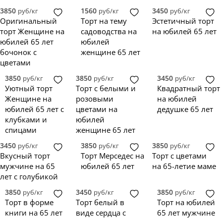
3850
1560
3450
руб/кг
руб/кг
руб/кг
Оригинальный
Торт на тему
Эстетичный торт
торт Женщине на
садоводства на
на юбилей 65 лет
юбилей 65 лет
юбилей
бочонок с
женщине 65 лет
цветами
3850
3850
3450
руб/кг
руб/кг
руб/кг
Уютный торт
Торт с белыми и
Квадратный торт
Женщине на
розовыми
на юбилей
юбилей 65 лет с
цветами на
дедушке 65 лет
клубками и
юбилей
спицами
женщине 65 лет
3450
3850
3850
руб/кг
руб/кг
руб/кг
Вкусный торт
Торт Мерседес на
Торт с цветами
мужчине на 65
юбилей 65 лет
на 65-летие маме
лет с голубикой
3850
3450
3850
руб/кг
руб/кг
руб/кг
Торт в форме
Торт белый в
Торт на юбилей
книги на 65 лет
виде сердца с
65 лет мужчине