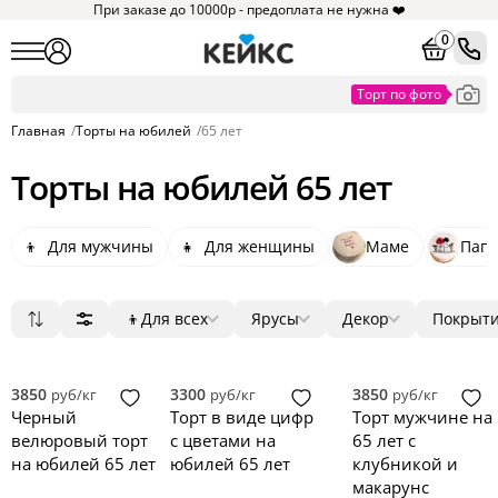
При заказе до 10000р - предоплата не нужна ❤️
0
Главная
/
Торты на юбилей
/
65 лет
Торты на юбилей 65 лет
👦
Для мужчины
👧
Для женщины
Маме
Пап
👦
Для всех
Ярусы
Декор
Покрыт
Популярные
Для всех
1
мастика
ягоды
круг
8
Сначала дешевые
Для мужчин
2
крем
цветы
квадрат
Сначала дорогие
Для женщин
3
велюр
фигурки
3D
3850
3300
3850
руб/кг
руб/кг
руб/кг
Новинки
4
без мастики
фотопечать
прямоугольни
Черный
Торт в виде цифр
Торт мужчине на
5
зеркальная глазурь
надпись
сердце
велюровый торт
с цветами на
65 лет с
голый торт
топпер
на юбилей 65 лет
юбилей 65 лет
клубникой и
макарунс