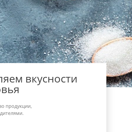
ляем вкусности
овья
во продукции,
дителями.