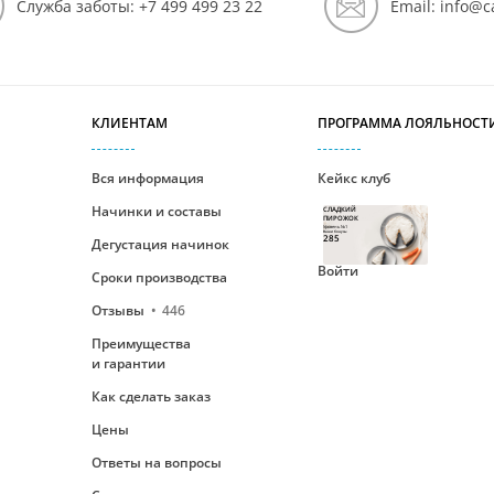
Служба заботы:
+7
499
499 23 22
Email:
info@c
КЛИЕНТАМ
ПРОГРАММА ЛОЯЛЬНОСТ
Вся информация
Кейкс клуб
Начинки и составы
СЛАДКИЙ
ПИРОЖОК
Уровень №1
Ваши бонусы
285
Дегустация начинок
Войти
Сроки производства
Отзывы
446
Преимущества
и гарантии
Как сделать заказ
Цены
Ответы на вопросы