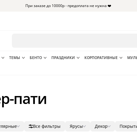
При заказе до 10000р - предоплата не нужна ❤️
ТЕМЫ
БЕНТО
ПРАЗДНИКИ
КОРПОРАТИВНЫЕ
МУЛ
ер-пати
улярные
Все фильтры
Ярусы
Декор
Покрыт
лярные
1
ягоды
мастик
14