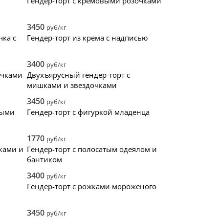
Гендер-торт с кремовыми розочками
3450
руб/кг
чка с
Гендер-торт из крема с надписью
3400
руб/кг
очками
Двухъярусный гендер-торт с
мишками и звездочками
3450
руб/кг
тыми
Гендер-торт с фигуркой младенца
1770
руб/кг
ками и
Гендер-торт с полосатым одеялом и
бантиком
3400
руб/кг
Гендер-торт с рожками мороженого
3450
руб/кг