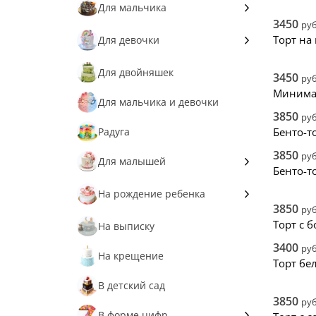
Снач
1 месяц
Для мальчика
Снач
3450
руб
2 месяца
Нови
Пираты
Торт на
Для девочки
3 месяца
Робот
Слайм
Для двойняшек
3450
руб
Минима
6 месяцев
Рыцарь
Нежные
Для мальчика и девочки
3850
руб
7 месяцев
Машинки
Принцессе
Радуга
Бенто-то
10 месяцев
3850
Паровозик
руб
Фея
Для малышей
Бенто-т
1 годик
Трактор
Барби
Ангел
На рождение ребенка
3850
руб
2 года
Космический корабль
Балерина
Замок
Аист
Торт с 
На выписку
3 года
Космос
3400
В розовых тонах
руб
Карусель
Зубик
На крещение
Торт бе
4 года
Кит-Кат
Бантики
Киндер Сюрприз
Капуста
В детский сад
3850
5 лет
руб
Дракон
Корона
Метрика
В форме цифр