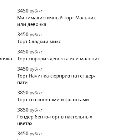
6
квадрат
7
109
3
торт
0
3D
145
1
2
3450
руб/кг
0
прямоугольник
5
2
0
Минималистичный торт Мальчик
стики
0
сердце
0
0
0
или девочка
ьная глазурь
0
0
3450
руб/кг
Торт Сладкий микс
3450
руб/кг
вочка
Торт сюрприз девочка или мальчик
3450
руб/кг
Торт Начинка‑сюрприз на гендер-
пати
3850
руб/кг
Торт со слонятами и флажками
3850
руб/кг
Гендер бенто-торт в пастельных
цветах
3450
руб/кг