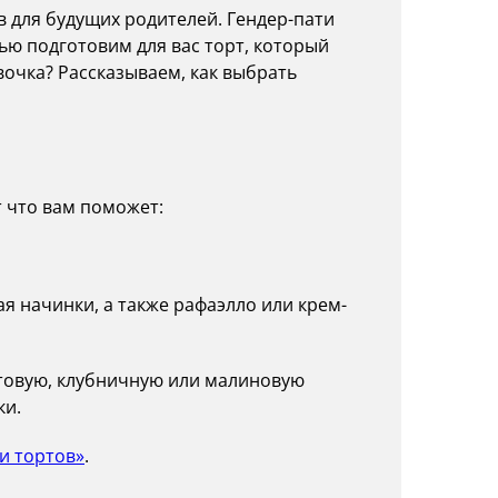
о в момент праздника.
 для будущих родителей. Гендер-пати
мом, фруктами или нежным муссом. Если
ью подготовим для вас торт, который
подберём безопасный и вкусный вариант.
вочка? Рассказываем, как выбрать
тортов»
.
т что вам поможет:
ая начинки, а также рафаэлло или крем-
ртовую, клубничную или малиновую
ки.
и тортов»
.