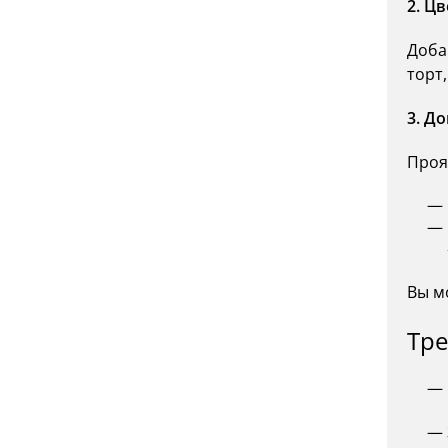
2. Ц
Доба
торт
3. Д
Проя
Вы м
Тре