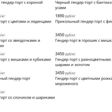
гендер-торт с короной
Черный гендер-торт с бантико
усами
1890
/кг
руб/кг
торт с цветами и леденцами
Прикольный гендер-торт с фи
3450
/кг
руб/кг
торт со звездочками и
Гендер-торт в горошек с миш
ми
3450
/кг
руб/кг
торт с мишками и кубиками
Гендер-торт с разноцветными
шарами и золотом
3450
/кг
руб/кг
ый гендер-торт
Гендер-торт с цветными рожк
мороженого
/кг
торт со слоником и шариками