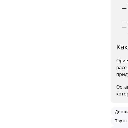
Как
Орие
рассч
приду
Оста
кото
Детск
Торты