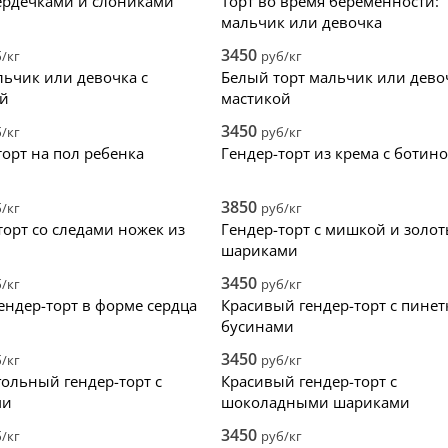
сердечками и слониками
Торт во время беременности:
мальчик или девочка
3450
/кг
руб/кг
льчик или девочка с
Белый торт мальчик или дево
ой
мастикой
3450
/кг
руб/кг
торт на пол ребенка
Гендер-торт из крема с ботин
3850
/кг
руб/кг
торт со следами ножек из
Гендер-торт с мишкой и золо
шариками
3450
/кг
руб/кг
ендер-торт в форме сердца
Красивый гендер-торт с пинет
бусинами
3450
/кг
руб/кг
ольный гендер-торт с
Красивый гендер-торт с
ми
шоколадными шариками
3450
/кг
руб/кг