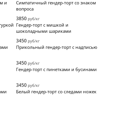
м и
Симпатичный гендер-торт со знаком
вопроса
3850
руб/кг
гуркой
Гендер-торт с мишкой и
шоколадными шариками
3450
руб/кг
ками
Прикольный гендер-торт с надписью
3450
руб/кг
Гендер-торт с пинетками и бусинами
3450
руб/кг
ами
Белый гендер-торт со следами ножек