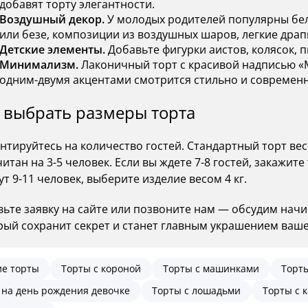
добавят торту элегантности.
Воздушный декор.
У молодых родителей популярны бел
или безе, композиции из воздушных шаров, легкие драп
Детские элементы.
Добавьте фигурки аистов, колясок, п
Минимализм.
Лаконичный торт с красивой надписью «М
одним-двумя акцентами смотрится стильно и современн
 выбрать размеры торта
нтируйтесь на количество гостей. Стандартный торт весо
итан на 3-5 человек. Если вы ждете 7-8 гостей, закажите 
т 9-11 человек, выберите изделие весом 4 кг.
вьте заявку на сайте или позвоните нам — обсудим начи
рый сохранит секрет и станет главным украшением ваше
ие торты
Торты с короной
Торты с машинками
Торт
 на день рождения девочке
Торты с лошадьми
Торты с 