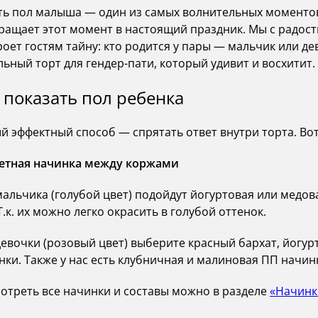
начинки, сообщит цвет и детали, а вы узнаете всё тольк
ть пол малыша — один из самых волнительных моментов
осу сделаем более лёгкий вариант — с йогуртовым кре
ращает этот момент в настоящий праздник. Мы с радост
дивидуальные ограничения, просто скажите нам, и мы 
роет гостям тайну: кто родится у пары — мальчик или де
льный торт для гендер-пати, который удивит и восхитит.
реть все начинки и составы можно в разделе
«Начинки 
 показать пол ребенка
й эффектный способ — спрятать ответ внутри торта. Во
ветная начинка между коржами
мальчика (голубой цвет) подойдут йогуртовая или медов
Т.к. их можно легко окрасить в голубой оттенок.
девочки (розовый цвет) выберите красный бархат, йогу
нки. Также у нас есть клубничная и малиновая ПП начин
отреть все начинки и составы можно в разделе
«Начинк