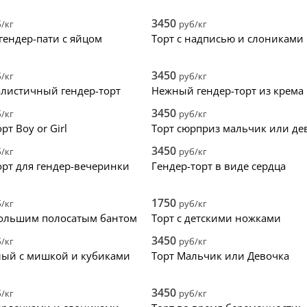
ала дешевые
2
цветы
крем
ала дорогие
3
фигурки
голый 
3450
/кг
руб/кг
нки
4
фотопечать
велюр
 гендер-пати с яйцом
Торт с надписью и слониками
5
надпись
без ма
топпер
зеркал
3450
/кг
руб/кг
листичный гендер-торт
Нежный гендер-торт из крема
3450
/кг
руб/кг
рт Boy or Girl
Торт сюрприз мальчик или де
3450
/кг
руб/кг
орт для гендер-вечеринки
Гендер-торт в виде сердца
1750
/кг
руб/кг
большим полосатым бантом
Торт с детскими ножками
3450
/кг
руб/кг
лый с мишкой и кубиками
Торт Мальчик или Девочка
3450
/кг
руб/кг