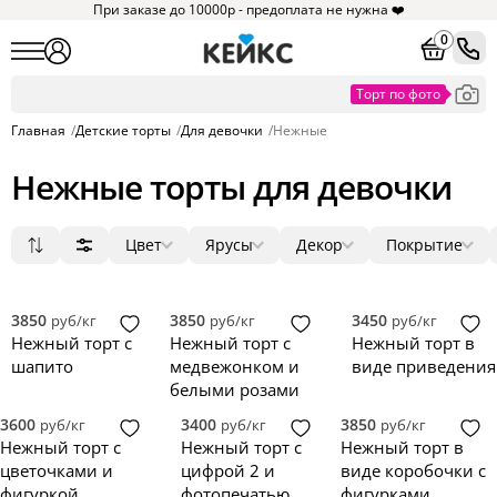
При заказе до 10000р - предоплата не нужна ❤️
0
Главная
/
Детские торты
/
Для девочки
/
Нежные
Нежные торты для девочки
Цвет
Ярусы
Декор
Покрытие
Популярные
Белый
1
мастика
ягоды
круг
1
21
15
Сначала дешевые
Бежевый
2
крем
цветы
3D
0
2
7
Сначала дорогие
Бирюзовый
3
голый торт
фигурки
квадрат
0
0
1
3850
3850
3450
руб/кг
руб/кг
руб/кг
Новинки
Бордовый
4
без мастики
фотопечать
прямоугольник
0
0
0
Нежный торт с
Нежный торт с
Нежный торт в
Голубой
5
зеркальная глазурь
надпись
сердце
0
0
0
шапито
медвежонком и
виде приведения
Желтый
велюр
топпер
0
0
белыми розами
Зеленый
0
3600
3400
3850
руб/кг
руб/кг
руб/кг
Золотой
0
Нежный торт с
Нежный торт с
Нежный торт в
Изумрудный
0
цветочками и
цифрой 2 и
виде коробочки с
Коричневый
0
фигуркой
фотопечатью
фигурками