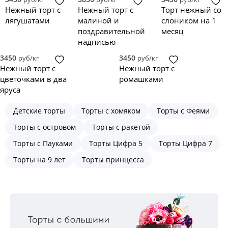
Нежный торт с
Нежный торт с
Торт нежный со
лягушатами
малиной и
слоником на 1
поздравительной
месяц
надписью
3450
3450
руб/кг
руб/кг
Нежный торт с
Нежный торт с
цветочками в два
ромашками
яруса
Детские торты
Торты с хомяком
Торты с Феями
Торты с островом
Торты с ракетой
Торты с Пауками
Торты Цифра 5
Торты Цифра 7
Торты на 9 лет
Торты принцесса