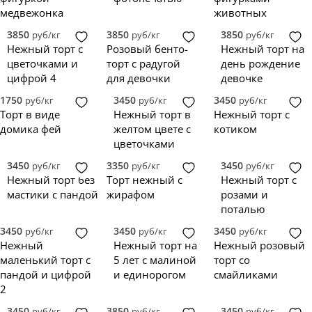
Красный
0
медвежонка
животных
Лавандовый
0
3850
3850
3850
руб/кг
руб/кг
руб/кг
Оранжевый
0
Нежный торт с
Розовый бенто-
Нежный торт на
Персиковый
0
цветочками и
торт с радугой
день рождение
Розовый
0
цифрой 4
для девочки
девочке
Синий
0
Сиреневый
0
1750
3450
3450
руб/кг
руб/кг
руб/кг
Торт в виде
Нежный торт в
Нежный торт с
Фиолетовый
0
домика фей
желтом цвете с
котиком
Черно-белый
0
цветочками
Черно-золотой
0
Черный
0
3450
3350
3450
руб/кг
руб/кг
руб/кг
Градиент
0
Нежный торт без
Торт нежный с
Нежный торт с
Разноцветный
0
мастики с пандой
жирафом
розами и
поталью
3450
3450
3450
руб/кг
руб/кг
руб/кг
Нежный
Нежный торт на
Нежный розовый
маленький торт с
5 лет с малиной
торт со
пандой и цифрой
и единорогом
смайликами
2
3450
3850
3450
руб/кг
руб/кг
руб/кг