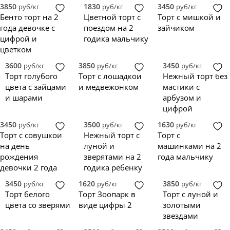
3850
1830
3450
руб/кг
руб/кг
руб/кг
Бенто торт на 2
Цветной торт с
Торт с мишкой и
года девочке с
поездом на 2
зайчиком
цифрой и
годика мальчику
цветком
3600
3850
3450
руб/кг
руб/кг
руб/кг
Торт голубого
Торт с лошадкой
Нежный торт без
цвета с зайцами
и медвежонком
мастики с
и шарами
арбузом и
цифрой
3450
3500
1630
руб/кг
руб/кг
руб/кг
Торт с совушкой
Нежный торт с
Торт с
на день
луной и
машинками на 2
рождения
зверятами на 2
года мальчику
девочки 2 года
годика ребенку
3450
1620
3850
руб/кг
руб/кг
руб/кг
Торт белого
Торт Зоопарк в
Торт с луной и
цвета со зверями
виде цифры 2
золотыми
звездами