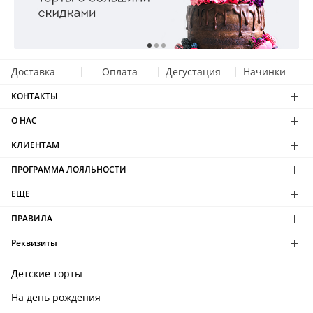
Доставка
Оплата
Дегустация
Начинки
КОНТАКТЫ
О НАС
КЛИЕНТАМ
ПРОГРАММА ЛОЯЛЬНОСТИ
ЕЩЕ
ПРАВИЛА
Реквизиты
Детские торты
На день рождения