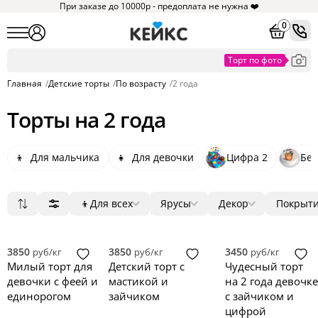
При заказе до 10000р - предоплата не нужна ❤️
0
Главная
/
Детские торты
/
По возрасту
/
2 года
Торты на 2 года
👦
Для мальчика
👧
Для девочки
Цифра 2
Бен
👦
Для всех
Ярусы
Декор
Покрыт
Популярные
Для всех
1
мастика
цветы
круг
4
Сначала дешевые
Для мальчиков
2
крем
фигурки
квадрат
2
Сначала дорогие
Для девочек
3
без мастики
фотопечать
3D
3850
3850
3450
руб/кг
руб/кг
руб/кг
Новинки
4
зеркальная глазурь
ягоды
прямоугольни
Милый торт для
Детский торт с
Чудесный торт
5
голый торт
надпись
сердце
девочки с феей и
мастикой и
на 2 года девочке
велюр
топпер
единорогом
зайчиком
с зайчиком и
цифрой