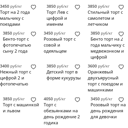
3450
3850
3850
руб/кг
руб/кг
руб/кг
Торт на 2 года
Торт Лев с
Стильный торт с
мальчику с
цифрой и
самолетом и
поездами
именем
летчиком
3850
3450
3850
руб/кг
руб/кг
руб/кг
Бенто-торт с
Розовый торт с
Бенто торт на 2
фотопечатью
совой и
года мальчику с
сыну 2 года
одеяльцем
медвежонком и
цифрой
3400
3850
3600
руб/кг
руб/кг
руб/кг
Нежный торт с
Детский торт в
Оранжевый
цифрой 2 и
форме кукурузы
двухъярусный
фотопечатью
торт с поездом и
машинками
3850
4050
3450
руб/кг
руб/кг
руб/кг
Торт с машинкой
Торт с
Розовый торт на
и львом
обезьянками на
день рождения
день рождение 2
для девочки
годика