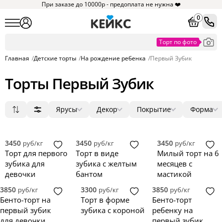
При заказе до 10000р - предоплата не нужна ❤️
0
Главная
/
Детские торты
/
На рождение ребенка
/
Первый Зубик
Торты Первый Зубик
Ярусы
Декор
Покрытие
Форма
Популярные
1
мастика
фигурки
круг
9
8
8
Сначала дешевые
2
крем
фотопечать
3D
1
2
2
Сначала дорогие
3
без мастики
ягоды
квадрат
0
0
0
3450
3450
3450
руб/кг
руб/кг
руб/кг
Новинки
4
зеркальная глазурь
цветы
прямоугольник
0
0
0
Торт для первого
Торт в виде
Милый торт на 6
5
голый торт
надпись
сердце
0
0
0
зубика для
зубика с желтым
месяцев с
велюр
топпер
0
0
девочки
бантом
мастикой
3850
3300
3850
руб/кг
руб/кг
руб/кг
Бенто-торт на
Торт в форме
Бенто-торт
первый зубик
зубика с короной
ребенку на
для девочки
первый зубик