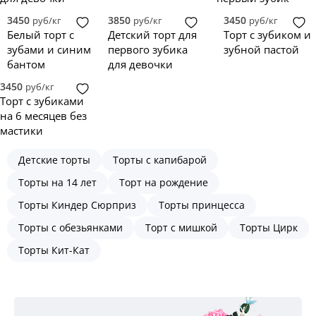
3450
3850
3450
руб/кг
руб/кг
руб/кг
Белый торт с
Детский торт для
Торт с зубиком и
зубами и синим
первого зубика
зубной пастой
бантом
для девочки
3450
руб/кг
Торт с зубиками
на 6 месяцев без
мастики
Детские торты
Торты с капибарой
Торты на 14 лет
Торт на рождение
Торты Киндер Сюрприз
Торты принцесса
Торты с обезьянками
Торт с мишкой
Торты Цирк
Торты Кит-Кат