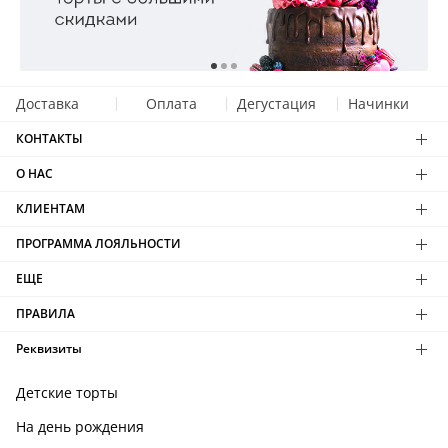
Доставка
Оплата
Дегустация
Начинки
КОНТАКТЫ
О НАС
КЛИЕНТАМ
ПРОГРАММА ЛОЯЛЬНОСТИ
ЕЩЕ
ПРАВИЛА
Реквизиты
Детские торты
На день рождения