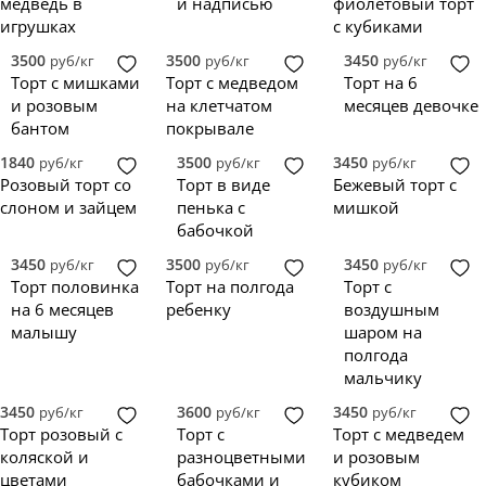
медведь в
и надписью
фиолетовый торт
игрушках
с кубиками
3500
3500
3450
руб/кг
руб/кг
руб/кг
Торт с мишками
Торт с медведом
Торт на 6
и розовым
на клетчатом
месяцев девочке
бантом
покрывале
1840
3500
3450
руб/кг
руб/кг
руб/кг
Розовый торт со
Торт в виде
Бежевый торт с
слоном и зайцем
пенька с
мишкой
бабочкой
3450
3500
3450
руб/кг
руб/кг
руб/кг
Торт половинка
Торт на полгода
Торт с
на 6 месяцев
ребенку
воздушным
малышу
шаром на
полгода
мальчику
3450
3600
3450
руб/кг
руб/кг
руб/кг
Торт розовый с
Торт с
Торт с медведем
коляской и
разноцветными
и розовым
цветами
бабочками и
кубиком