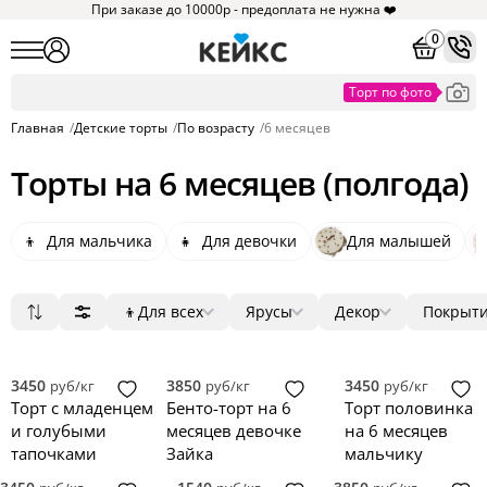
При заказе до 10000р - предоплата не нужна ❤️
0
Главная
/
Детские торты
/
По возрасту
/
6 месяцев
Торты на 6 месяцев (полгода)
👦
Для мальчика
👧
Для девочки
Для малышей
👦
Для всех
Ярусы
Декор
Покрыт
Популярные
Для всех
1
мастика
цветы
круг
5
Сначала дешевые
Для мальчиков
2
крем
фигурки
квадрат
1
Сначала дорогие
Для девочек
3
без мастики
ягоды
прямоугольни
3450
3850
3450
руб/кг
руб/кг
руб/кг
Новинки
4
зеркальная глазурь
фотопечать
сердце
Торт с младенцем
Бенто-торт на 6
Торт половинка
5
голый торт
надпись
3D
и голубыми
месяцев девочке
на 6 месяцев
велюр
топпер
тапочками
Зайка
мальчику