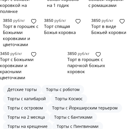
коровкой на
на 1 годик
с ромашками
полянке
3850
3850
3850
руб/кг
руб/кг
руб/кг
Торт в горошек с
Торт спящая
Торт в виде
Божьими
Божья коровка
Божьей коровки
коровками и
цветочками
3450
3850
руб/кг
руб/кг
Торт с Божьими
Торт в горошек с
коровками и
парочкой божьих
красными
коровок
цветочками
Детские торты
Торты с роботом
Торты с капибарой
Торты Космос
Торты с островом
Торты с Йоркширским терьером
Торты на 2 месяца
Торты с бантиками
Торты на крещение
Торты с Пингвинами