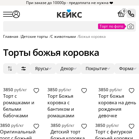
При заказе до 10000р - предоплата не нужна ❤️
0
Главная
/
Детские торты
/
С животными
/
Божья коровка
Торты божья коровка
Ярусы
Декор
Покрытие
Форма
Популярные
1
мастика
фигурки
круг
5
7
7
Сначала дешевые
2
без мастики
ягоды
квадрат
2
0
0
Сначала дорогие
3
крем
цветы
прямоугольник
0
0
0
3850
3850
3850
руб/кг
руб/кг
руб/кг
Новинки
4
зеркальная глазурь
фотопечать
сердце
0
0
0
Торт с
Торт Божья
Торт божья
5
голый торт
надпись
3D
0
0
0
ромашками и
коровка с
коровка на день
велюр
топпер
0
0
белыми
бантиком и
рождения
бабочками
ромашками
девочке
3850
3850
3850
руб/кг
руб/кг
руб/кг
Оригинальный
Детский торт
Торт с фигуркой
торт с божьей
божья коровка
божьей коровки