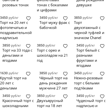
розовых тонах
тонах с бокалами
девушке
и цифрами
3450
3450
3850
руб/кг
руб/кг
руб/кг
Торт на 20 лет с
Торт мужу фрак с
Торт
фотопечатью и
бабочкой
двухэтажный с
поздравительной
черной туфлей и
надписью
значком Chanel
3850
3850
3450
руб/кг
руб/кг
руб/кг
Торт на 33 года с
Торт с орео и
Торт белый с
деньгами и
шоколадом на 21
разными
ягодами
год
фруктами и
ягодами
1630
3850
3450
руб/кг
руб/кг
руб/кг
Крутой торт на
Чёрный торт на
Нежно-розовый
20 лет с
день рождения
торт с белыми
деньгами
мужчине 27 лет
подтёками
3450
3850
3450
руб/кг
руб/кг
руб/кг
Красочный торт с
Двухъярусный
Чудесный торт с
шоколадными
торт на 18 лет
надписью и