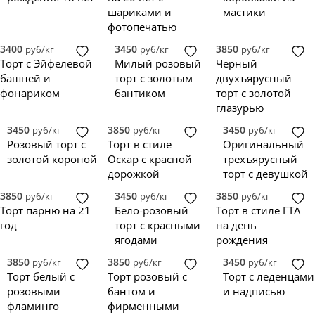
шариками и
мастики
фотопечатью
3400
3450
3850
руб/кг
руб/кг
руб/кг
Торт с Эйфелевой
Милый розовый
Черный
башней и
торт с золотым
двухъярусный
фонариком
бантиком
торт с золотой
глазурью
3450
3850
3450
руб/кг
руб/кг
руб/кг
Розовый торт с
Торт в стиле
Оригинальный
золотой короной
Оскар с красной
трехъярусный
дорожкой
торт с девушкой
3850
3450
3850
руб/кг
руб/кг
руб/кг
Торт парню на 21
Бело-розовый
Торт в стиле ГТА
год
торт с красными
на день
ягодами
рождения
3850
3850
3450
руб/кг
руб/кг
руб/кг
Торт белый с
Торт розовый с
Торт с леденцами
розовыми
бантом и
и надписью
фламинго
фирменными