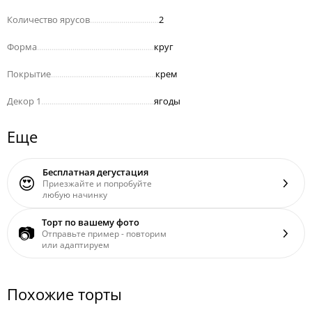
Количество ярусов
.................................
2
Форма
........................................................
круг
Покрытие
..................................................
крем
Декор 1
......................................................
ягоды
Еще
Бесплатная дегустация
😍
Приезжайте и попробуйте
любую начинку
Торт по вашему фото
📷
Отправьте пример - повторим
или адаптируем
Похожие торты