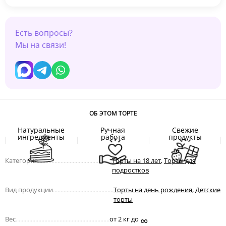
Есть вопросы?
Мы на связи!
ОБ ЭТОМ ТОРТЕ
Натуральные
Ручная
Свежие
ингредиенты
работа
продукты
Категория
.................................................
Торты на 18 лет
,
Торты для
подростков
Вид продукции
........................................
Торты на день рождения
,
Детские
торты
∞
Вес
..............................................................
от 2 кг до