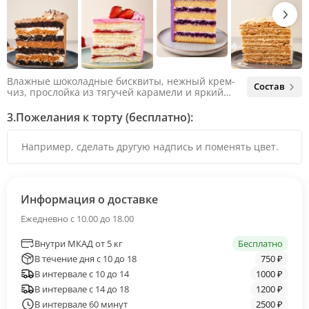
Влажные шоколадные бисквиты, нежный крем-
Состав
чиз, прослойка из тягучей карамели и яркий
арахис. Ненавязчивая соленая нотка объединяет
яркий вкус шоколада и тягучей карамели, не
3.
Пожелания к торту (бесплатно):
оставляя ни единого шанса остаться
равнодушным.
Информация о доставке
Ежедневно с 10.00 до 18.00
Внутри МКАД от 5 кг
Бесплатно
В течение дня с 10 до 18
750 ₽
В интервале с 10 до 14
1000 ₽
В интервале с 14 до 18
1200 ₽
В интервале 60 минут
2500 ₽