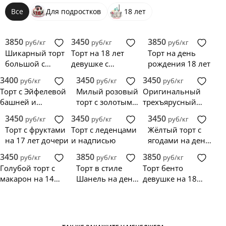
Все
Для подростков
18 лет
3850
3450
3850
руб/кг
руб/кг
руб/кг
Шикарный торт
Торт на 18 лет
Торт на день
большой с
девушке с
рождения 18 лет
маской
маленькими
3400
3450
3450
руб/кг
руб/кг
руб/кг
пончиками
Торт с Эйфелевой
Милый розовый
Оригинальный
башней и
торт с золотым
трехъярусный
фонариком
бантиком
торт с девушкой
3450
3450
3450
руб/кг
руб/кг
руб/кг
Торт с фруктами
Торт с леденцами
Жёлтый торт с
на 17 лет дочери
и надписью
ягодами на день
рождения
3450
3850
3850
руб/кг
руб/кг
руб/кг
Голубой торт с
Торт в стиле
Торт бенто
макарон на 14
Шанель на день
девушке на 18
лет девочке
рождение
лет с безе и
девушки 18 лет
макарунс