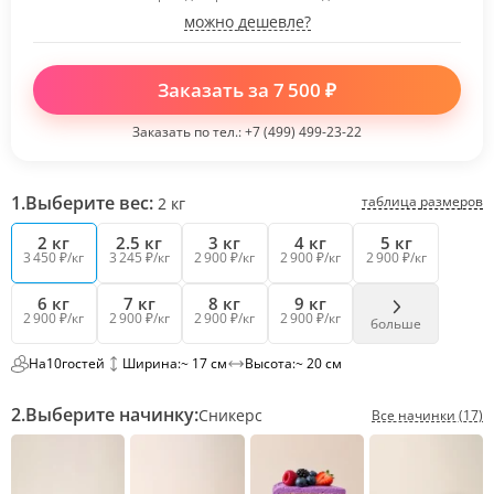
можно дешевле?
Заказать за
7 500
₽
Заказать по тел.:
+7 (499) 499-23-22
1.
Выберите вес:
таблица размеров
2
кг
2 кг
2.5 кг
3 кг
4 кг
5 кг
3 450 ₽/кг
3 245 ₽/кг
2 900 ₽/кг
2 900 ₽/кг
2 900 ₽/кг
6 кг
7 кг
8 кг
9 кг
2 900 ₽/кг
2 900 ₽/кг
2 900 ₽/кг
2 900 ₽/кг
больше
На
10
гостей
Ширина:
~ 17 см
Высота:
~ 20 см
2.
Выберите начинку:
Сникерс
Все начинки (17)