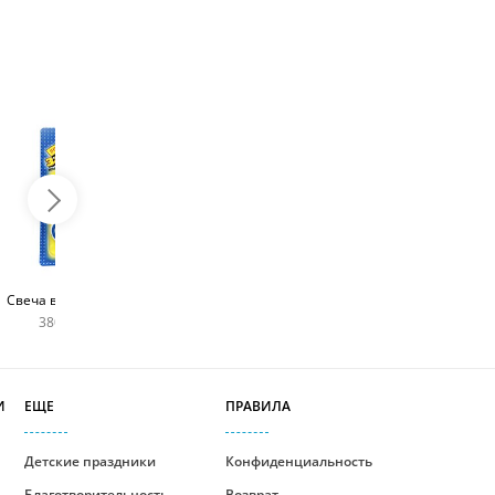
Топпер с любым
Фейерверк для торта
Свеча в виде цифры
словом
180 руб
380 руб шт
400 руб
И
ЕЩЕ
ПРАВИЛА
Детские праздники
Конфиденциальность
Благотворительность
Возврат