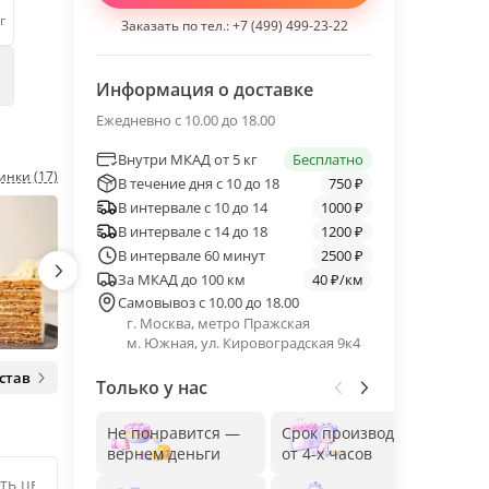
г
Заказать по тел.:
+7 (499) 499-23-22
е
Информация о доставке
Ежедневно с 10.00 до 18.00
Внутри МКАД от 5 кг
Бесплатно
инки (17)
В течение дня с 10 до 18
750 ₽
В интервале с 10 до 14
1000 ₽
В интервале с 14 до 18
1200 ₽
В интервале 60 минут
2500 ₽
За МКАД до 100 км
40 ₽/км
Самовывоз с 10.00 до 18.00
г. Москва, метро Пражская
м. Южная, ул. Кировоградская 9к4
став
Только у нас
Не понравится —
Срок производства
Без
вернем деньги
от 4-х часов
до 1