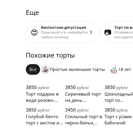
Еще
Бесплатная дегустация
Торт по 
😍
📷
Приезжайте и попробуйте
Отправьте
любую начинку
или адапт
Похожие торты
Все
Простые маленькие торты
18 лет
3850
3850
3850
руб/кг
руб/кг
руб/кг
Торт подарок в
Сиреневый торт
Шоколадны
виде розово-
на день
торт со
белой коробки с
рождения
сладостями 
3850
3450
3850
руб/кг
руб/кг
руб/кг
бантом
женщине 40 лет
ягодами ви
Голубой бенто
Стильный торт в
Торт с усами
торт с аистом и
черно-белых
бабочкой
надписью
тонах