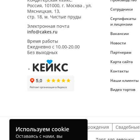
Россия,
101000
,
г. Москва
,
ул.
Сотрудники
Мясницкая, 13,
стр. 18, м. Чистые пруды
Сертификаты
и лицензии
Электронная почта
info@cakes.ru
Вакансии
Время работы
Новости
Ежедневно с
10.00-20.00
Без выходных
Партнерам
Карта сайта
Контакты
Наши клиенты
Видео тортов
Детские торты
На день рождения
Свадебные
Используем cookie
Оставаясь с нами, вы
Торт для мальчика
Торт для девочки