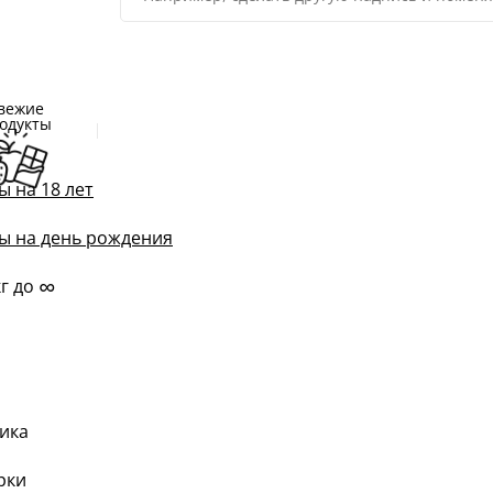
вежие
одукты
ы на 18 лет
ы на день рождения
∞
кг до
ика
рки