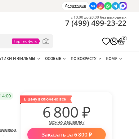
Дегустация
с 10.00 до 20.00 без выходных
7
(
499
)
499-23-22
0
ЬТИКИ И ФИЛЬМЫ
ОСОБЫЕ
ПО ВОЗРАСТУ
КОМУ
14:00
В цену включено все
6 800
₽
можно дешевле?
размеров
Заказать за
6 800
₽