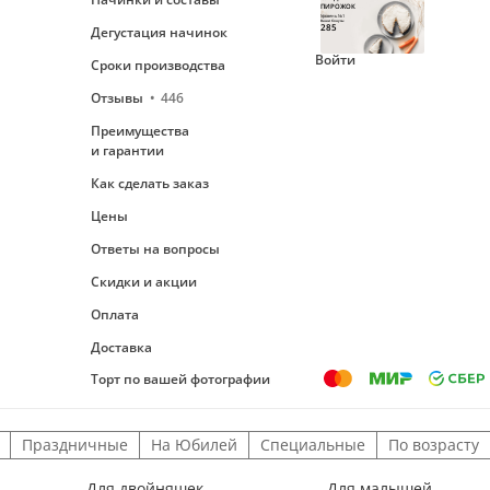
ПИРОЖОК
Уровень №1
Ваши бонусы
285
Дегустация начинок
Войти
Сроки производства
Отзывы
446
Преимущества
и гарантии
Как сделать заказ
Цены
Ответы на вопросы
Скидки и акции
Оплата
Доставка
Торт по вашей фотографии
Праздничные
На Юбилей
Специальные
По возрасту
Для двойняшек
Для малышей