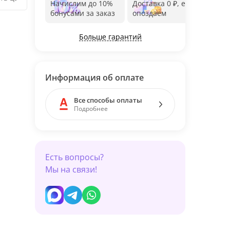
Начислим до 10%
Доставка 0 ₽, если
Фот
бонусами за заказ
опоздаем
дос
Больше гарантий
Информация об оплате
Все способы оплаты
Подробнее
Есть вопросы?
Мы на связи!