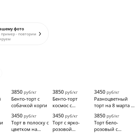
вашему фото
 пример - повторим
ируем
3850
3850
3450
руб/кг
руб/кг
руб/кг
й
Бенто-торт с
Бенто-торт
Разноцветный
собачкой корги
космос с
торт на 8 марта с
и
надписью
кремовыми
3450
3450
3850
руб/кг
руб/кг
руб/кг
шни
цветами
 и
Торт в полоску с
Торт с ярко-
Торт бело-
цветком на
розовой
розовый с
юбилей женщине
глазурью и
бантиком и