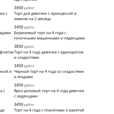
3450
руб/кг
ке с
Торт для девочки с принцессой и
замком на 2 месяца
3450
руб/кг
ёздами
Бирюзовый торт на 4 года с
гоночными машинками и леденцами
3850
руб/кг
 флагом
Торт на 4 года девочке с единорогом
и сладостями
3450
руб/кг
очкой и
Черный торт на 4 года со сладостями
и ягодами
3450
руб/кг
а с
Ярко-розовый торт на 4 года девочке
с леденцами
3450
руб/кг
иде
Торт на 4 года с планетами и ракетой