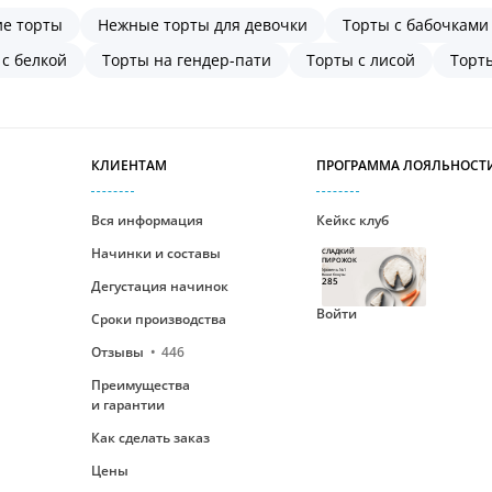
ие торты
Нежные торты для девочки
Торты с бабочками
 с белкой
Торты на гендер-пати
Торты с лисой
Торт
КЛИЕНТАМ
ПРОГРАММА ЛОЯЛЬНОСТ
Вся информация
Кейкс клуб
Начинки и составы
СЛАДКИЙ
ПИРОЖОК
Уровень №1
Ваши бонусы
285
Дегустация начинок
Войти
Сроки производства
Отзывы
446
Преимущества
и гарантии
Как сделать заказ
Цены