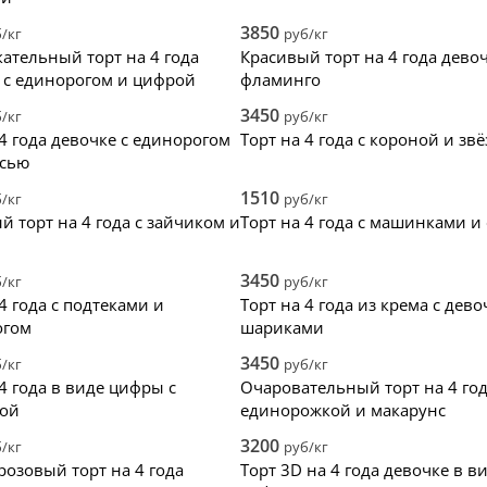
3850
/кг
руб/кг
ательный торт на 4 года
Красивый торт на 4 года девоч
 с единорогом и цифрой
фламинго
3450
/кг
руб/кг
 4 года девочке с единорогом
Торт на 4 года с короной и зв
исью
1510
/кг
руб/кг
й торт на 4 года с зайчиком и
Торт на 4 года с машинками и
3450
/кг
руб/кг
4 года с подтеками и
Торт на 4 года из крема с дев
огом
шариками
3450
/кг
руб/кг
 4 года в виде цифры с
Очаровательный торт на 4 год
ой
единорожкой и макарунс
3200
/кг
руб/кг
озовый торт на 4 года
Торт 3D на 4 года девочке в в