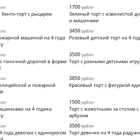
Черно-золото
1700
/кг
руб/кг
Черный
бенто-торт с рыцарем
Зеленый торт с извилистой д
Градиент
и машинами
Разноцветны
3450
/кг
руб/кг
пожарной машиной на 4 года
Розовый детский торт на 4 го
ку
3500
/кг
руб/кг
 с гоночной дорогой в форме
Торт с разными детскими игр
4
3850
/кг
руб/кг
полицейской и пожарной
Красивый торт с фигуркой ед
й
1500
/кг
руб/кг
машинками на 4 годика
Торт с животными за столом с
ку
арбузом
3500
/кг
руб/кг
 4 года девочке с единорогом
Торт девочке на 4 года радуж
ой