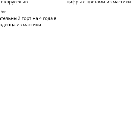
 с каруселью
цифры с цветами из мастики
/кг
тельный торт на 4 года в
аденца из мастики