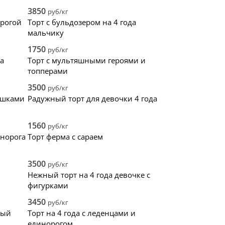
й
0
3850
руб/кг
0
орогой
Торт с бульдозером на 4 года
0
мальчику
й
0
1750
руб/кг
да
Торт с мультяшными героями и
топперами
3500
руб/кг
ушками
Радужный торт для девочки 4 года
1560
руб/кг
инорога
Торт ферма с сараем
3500
руб/кг
Нежный торт на 4 года девочке с
фигурками
3450
руб/кг
ный
Торт на 4 года с леденцами и
единорогом