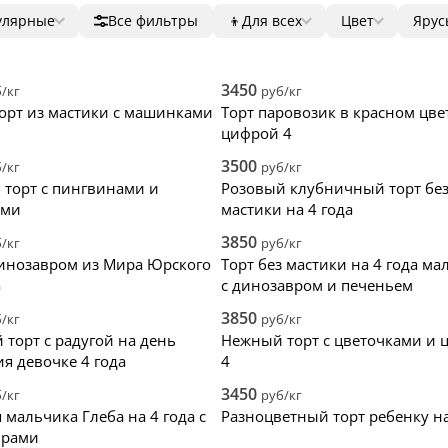
улярные
Все фильтры
👦
Для всех
Цвет
Ярус
лярные
Для всех
Голубой
1
ала дешевые
Для мальчиков
Желтый
2
ала дорогие
Для девочек
Белый
3
3450
/кг
руб/кг
нки
Бежевый
4
орт из мастики с машинками
Торт паровозик в красном цвет
Бирюзовый
5
цифрой 4
Бордовый
3500
/кг
руб/кг
Зеленый
 торт с пингвинами и
Розовый клубничный торт бе
Золотой
ами
мастики на 4 года
Изумрудный
Коричневый
3850
/кг
руб/кг
Красный
динозавром из Мира Юрского
Торт без мастики на 4 года ма
Лавандовый
а
с динозавром и печеньем
Оранжевый
3850
/кг
руб/кг
Персиковый
 торт с радугой на день
Нежный торт с цветочками и 
Розовый
я девочке 4 года
4
Синий
Сиреневый
3450
/кг
руб/кг
Фиолетовый
я мальчика Глеба на 4 года с
Разноцветный торт ребенку на
Черно-белый
врами