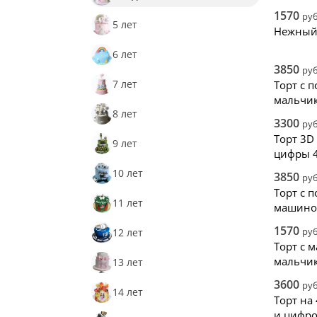
1570
руб
5 лет
Нежный 
6 лет
3850
руб
7 лет
Торт с 
мальчи
8 лет
3300
руб
Торт 3D
9 лет
цифры 
10 лет
3850
руб
Торт с 
11 лет
машино
1570
руб
12 лет
Торт с 
мальчи
13 лет
3600
руб
14 лет
Торт на
и цифр