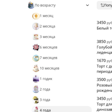
По возрасту
Поп
Попу
Снач
1 месяц
Снач
3450
руб
2 месяца
Нови
Белый т
3 месяца
3850
руб
Голубой
6 месяцев
леденц
7 месяцев
1670
руб
Торт с 
10 месяцев
период
1 годик
3500
руб
Розовый
2 года
рождени
3450
руб
3 года
Торт дл
диноза
4 года