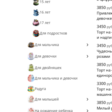
15 лет
3850
руб
16 лет
Привлек
девочке
17 лет
3450
руб
Торт на
Для подростков
и надп
Для мальчика
3450
руб
Чудесны
Пираты
Для девочки
розами
3850
руб
Робот
Слайм
Для двойняшек
Торт на 
единор
Рыцарь
Нежные
Для мальчика и девочки
3300
руб
Машинки
Принцессе
Радуга
Торт на
машинк
Паровозик
Фея
Для малышей
3850
руб
Трактор
Милый р
Барби
Ангел
На рождение ребенка