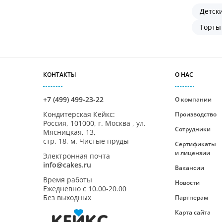
Детск
Лиса
Торты
Медвежонок
Мопс
КОНТАКТЫ
О НАС
Мышка
Обезьянка
+7 (499) 499-23-22
О компании
Кондитерская Кейкс
:
Производство
Овечка
Россия,
101000
,
г. Москва
,
ул.
Сотрудники
Мясницкая, 13,
Панда
стр. 18, м. Чистые пруды
Сертификаты
и лицензии
Электронная почта
Паук
info@cakes.ru
Вакансии
Время работы
Пингвин
Новости
Ежедневно с
10.00-20.00
Без выходных
Партнерам
Лошадь
Карта сайта