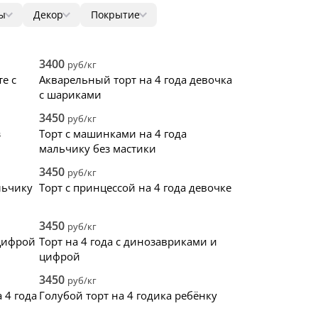
ы
Декор
Покрытие
ягоды
1
мастика
78
4
73
цветы
1
крем
16
10
22
фигурки
0
без мастики
0
86
0
3400
руб/кг
фотопечать
0
зеркальная глазурь
0
12
0
е с
Акварельный торт на 4 года девочка
надпись
0
голый торт
0
0
0
с шариками
топпер
0
велюр
0
0
3450
руб/кг
0
з
Торт с машинками на 4 года
0
мальчику без мастики
0
0
3450
руб/кг
0
льчику
Торт с принцессой на 4 года девочке
0
0
3450
руб/кг
0
цифрой
Торт на 4 года с динозавриками и
0
цифрой
0
0
3450
руб/кг
0
 4 года
Голубой торт на 4 годика ребёнку
0