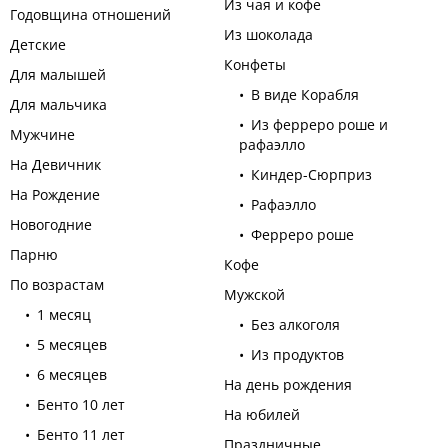
Из чая и кофе
Годовщина отношений
Из шоколада
Детские
Конфеты
Для малышей
В виде Корабля
Для мальчика
Из ферреро роше и
Мужчине
рафаэлло
На Девичник
Киндер-Сюрприз
На Рождение
Рафаэлло
Новогодние
Ферреро роше
Парню
Кофе
По возрастам
Мужской
1 месяц
Без алкоголя
5 месяцев
Из продуктов
6 месяцев
На день рождения
Бенто 10 лет
На юбилей
Бенто 11 лет
Праздничные