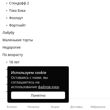
Стендофф 2
Тока Бока
Фоллаут
Фортнайт
Лабубу
Маленькие торты
Недорогие
По возрасту
18 лет
19 лет
Используем cookie
20 лет
Оставаясь с нами, вы
соглашаетесь на
21 год
использование
файлов куки
.
22 года
Понятно
23 года
24 года
Каталог
Начинки
Акции
Доставка
Избранное