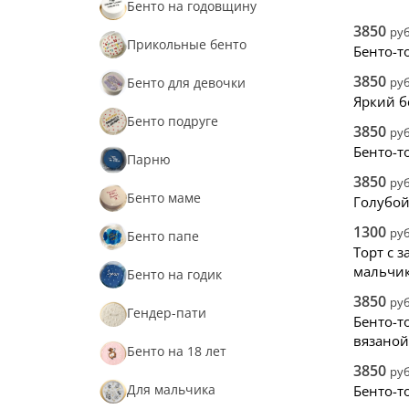
Снач
Бенто на годовщину
Снач
3850
руб
Прикольные бенто
Нови
Бенто-т
3850
Бенто для девочки
руб
Яркий б
Бенто подруге
3850
руб
Бенто-т
Парню
3850
руб
Бенто маме
Голубой
1300
руб
Бенто папе
Торт с з
мальчи
Бенто на годик
3850
руб
Гендер-пати
Бенто-т
вязаной
Бенто на 18 лет
3850
руб
Для мальчика
Бенто-т