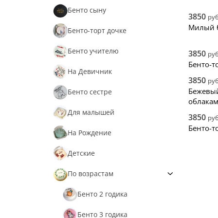
Бенто сыну
3850
руб
Милый б
Бенто-торт дочке
Бенто учителю
3850
руб
Бенто-т
На Девичник
3850
руб
Бежевый
Бенто сестре
облака
Для малышей
3850
руб
Бенто-т
На Рождение
Детские
По возрастам
Бенто 2 годика
Бенто 3 годика