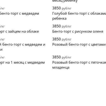
месяц ребенку
3850
/кг
руб/кг
енто-торт с медведем
Голубой бенто-торт с облакам
ребенка
3850
/кг
руб/кг
орт с зайцем на облаке
Бенто-торт с рисунком оленя
3850
/кг
руб/кг
 бенто-торт с медведем и
Розовый бенто-торт с цветами
ми
3850
/кг
руб/кг
орт на 1 месяц с медведем
Розовый бенто-торт с пяточка
младенца