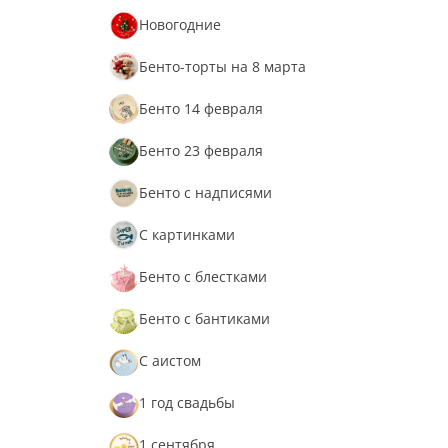
Новогодние
Бенто-торты на 8 марта
Бенто 14 февраля
Бенто 23 февраля
Бенто с надписями
С картинками
Бенто с блестками
Бенто с бантиками
С аистом
1 год свадьбы
1 сентября