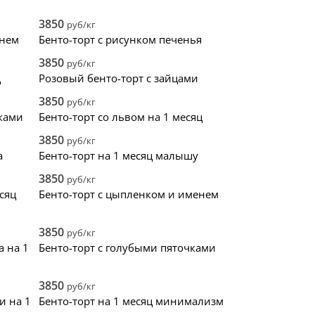
1
квадрат
0
1
0
стики
0
прямоугольник
0
0
0
3850
руб/кг
ьная глазурь
0
сердце
0
0
0
енем
Бенто-торт с рисунком печенья
торт
0
3D
0
0
0
3850
руб/кг
0
0
ц
Розовый бенто-торт с зайцами
3850
руб/кг
шками
Бенто-торт со львом на 1 месяц
3850
руб/кг
а
Бенто-торт на 1 месяц малышу
3850
руб/кг
сяц
Бенто-торт с цыпленком и именем
3850
руб/кг
а на 1
Бенто-торт с голубыми пяточками
3850
руб/кг
и на 1
Бенто-торт на 1 месяц минимализм