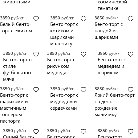
животными
космической
тематике
3850
3850
3850
руб/кг
руб/кг
руб/кг
Белый бенто-
Бенто-торт с
Бенто-торт с
торт с ежиком
котиком и
пандой и
шариками
шариками
мальчику
3850
3850
3850
руб/кг
руб/кг
руб/кг
Бенто-торт в
Бенто-торт с
Бенто-торт с
стиле
рисунком
медведем и
футбольного
медведя
шариком
мяча
3850
3850
3850
руб/кг
руб/кг
руб/кг
Бенто-торт с
Бенто-торт с
Яркий бенто-торт
шариками и
медведем и
на день
мастичным
сердечками
рождение
топпером
мальчику
паспорта
3850
3850
3850
руб/кг
руб/кг
руб/кг
Синий бенто-
Бенто-торт с
Бенто-торт