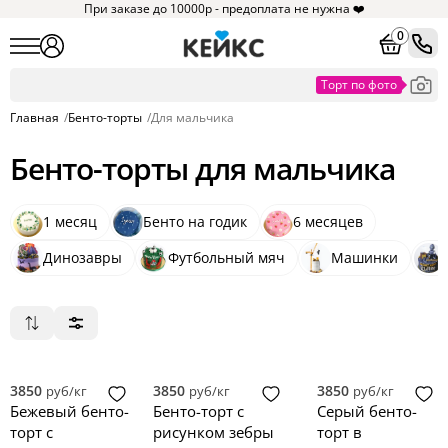
При заказе до 10000р - предоплата не нужна ❤️
0
Главная
/
Бенто-торты
/
Для мальчика
Бенто-торты для мальчика
1 месяц
Бенто на годик
6 месяцев
Динозавры
Футбольный мяч
Машинки
Популярные
Сначала дешевые
Сначала дорогие
3850
3850
3850
руб/кг
руб/кг
руб/кг
Новинки
Бежевый бенто-
Бенто-торт с
Серый бенто-
торт с
рисунком зебры
торт в