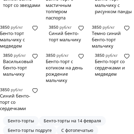
торт со звездами
мастичным
мальчику с
топпером
рисунком панды
паспорта
3850
3850
3850
руб/кг
руб/кг
руб/кг
Бенто-торт
Синий бенто-
Темно синий
мальчику с
торт мальчику
бенто-торт
медведем
мальчику
3850
3850
3850
руб/кг
руб/кг
руб/кг
Васильковый
Бенто-торт с
Бенто-торт со
бенто-торт
котиком на день
сердечками и
мальчику
рождение
медведем
мальчику
3850
руб/кг
Синий бенто-
торт со
сердечками
Бенто-торты
Бенто-торты на 14 февраля
Бенто-торты подруге
С фотопечатью