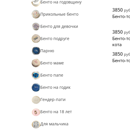
Снач
Бенто на годовщину
Снач
3850
руб
Прикольные бенто
Нови
Бенто-т
Бенто для девочки
3850
руб
Бенто-т
Бенто подруге
кота
Парню
3850
руб
Бенто-т
Бенто маме
Бенто папе
Бенто на годик
Гендер-пати
Бенто на 18 лет
Для мальчика