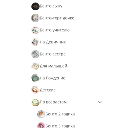
Бенто сыну
Бенто-торт дочке
Бенто учителю
На Девичник
Бенто сестре
Для малышей
На Рождение
Детские
По возрастам
Бенто 2 годика
Бенто 3 годика