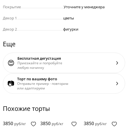
Покрытие
..................................................
Уточните у менеджера
Декор 1
......................................................
цветы
Декор 2
......................................................
фигурки
Еще
Бесплатная дегустация
😍
Приезжайте и попробуйте
любую начинку
Торт по вашему фото
📷
Отправьте пример - повторим
или адаптируем
Похожие торты
3850
3850
3850
руб/кг
руб/кг
руб/кг