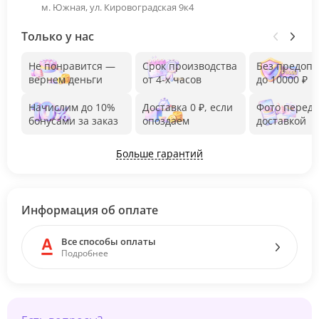
м. Южная, ул. Кировоградская 9к4
Только у нас
Не понравится —
Срок производства
Без предоп
вернем деньги
от 4-х часов
до 10000 ₽
Начислим до 10%
Доставка 0 ₽, если
Фото перед
бонусами за заказ
опоздаем
доставкой
Больше гарантий
Информация об оплате
Все способы оплаты
Подробнее