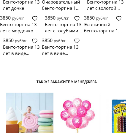
Бенто-торт на 13
Очаровательный
Бенто-торт на 13
лет дочке
бенто-торт на 13
лет с золотой
лет мальчику
надписью
3850
3850
3850
руб/кг
руб/кг
руб/кг
Бенто-торт на 13
Бенто-торт на 13
Эстетичный
лет с мордочкой
лет с голубыми
бенто-торт на 13
кота
цветочками
лет с китом
3850
3850
руб/кг
руб/кг
Бенто-торт на 13
Бенто-торт на 13
лет в виде
лет в виде
цыпленка
мордочки
ТАК ЖЕ ЗАКАЖИТЕ У МЕНЕДЖЕРА