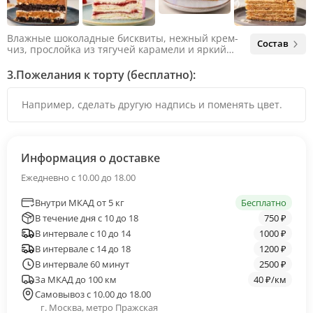
Влажные шоколадные бисквиты, нежный крем-
Состав
чиз, прослойка из тягучей карамели и яркий
арахис. Ненавязчивая соленая нотка объединяет
яркий вкус шоколада и тягучей карамели, не
3.
Пожелания к торту (бесплатно):
оставляя ни единого шанса остаться
равнодушным.
Информация о доставке
Ежедневно с 10.00 до 18.00
Внутри МКАД от 5 кг
Бесплатно
В течение дня с 10 до 18
750 ₽
В интервале с 10 до 14
1000 ₽
В интервале с 14 до 18
1200 ₽
В интервале 60 минут
2500 ₽
За МКАД до 100 км
40 ₽/км
Самовывоз с 10.00 до 18.00
г. Москва, метро Пражская