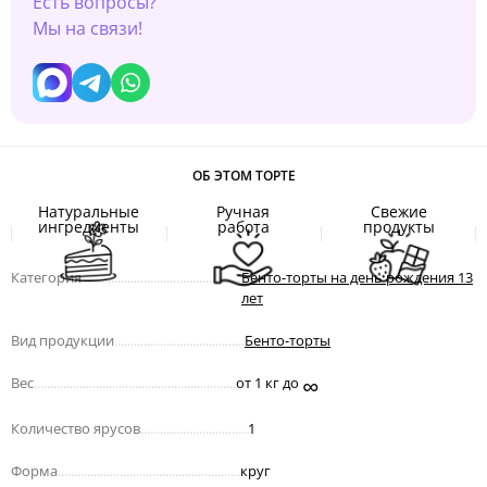
Есть вопросы?
Мы на связи!
ОБ ЭТОМ ТОРТЕ
Натуральные
Ручная
Свежие
ингредиенты
работа
продукты
Категория
.................................................
Бенто-торты на день рождения 13
лет
Вид продукции
........................................
Бенто-торты
∞
Вес
..............................................................
от 1 кг до
Количество ярусов
.................................
1
Форма
........................................................
круг