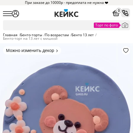
При заказе до 10000р - предоплата не нужна ❤️
0
Главная
/
Бенто-торты
/
По возрастам
/
Бенто 13 лет
/
Бенто-торт на 13 лет с мишкой
Можно изменить декор
Цвет покрытия, надписи,
элементы и фигурки.