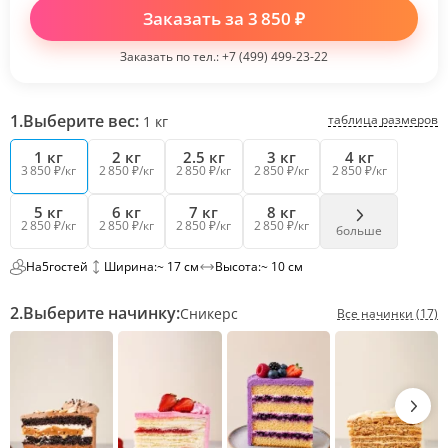
Заказать за
3 850
₽
Заказать по тел.:
+7 (499) 499-23-22
1.
Выберите вес:
таблица размеров
1
кг
1 кг
2 кг
2.5 кг
3 кг
4 кг
3 850 ₽/кг
2 850 ₽/кг
2 850 ₽/кг
2 850 ₽/кг
2 850 ₽/кг
5 кг
6 кг
7 кг
8 кг
2 850 ₽/кг
2 850 ₽/кг
2 850 ₽/кг
2 850 ₽/кг
больше
На
5
гостей
Ширина:
~ 17 см
Высота:
~ 10 см
2.
Выберите начинку:
Сникерс
Все начинки (17)