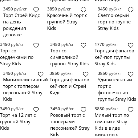
3450
3850
3450
руб/кг
руб/кг
руб/кг
Торт Стрей Кидс
Красочный торт с
Светло-серый
на день
группой Stray
торт по группе
рождения
Kids
Stray Kids
девочке
3450
3450
1770
руб/кг
руб/кг
руб/кг
Торт со
Торт со
Торт для фанатов
сердечками по
символикой
кей-поп группы
Stray Kids
группы Stray Kids
Stray Kids
3450
3850
3850
руб/кг
руб/кг
руб/кг
Минималистичный
Торт для фанатов
Удивительный
торт с топпером
кей-поп и Стрей
торт с
персонажей Stray
Кидс
фотопечатью
Kids
группы Stray Kids
3450
3450
3850
руб/кг
руб/кг
руб/кг
Торт на 12 лет с
Розовый торт с
Милый торт по
группой Stray
топперами
тематике Stray
Kids
персонажей Stray
Kids в виде
Kids
животных