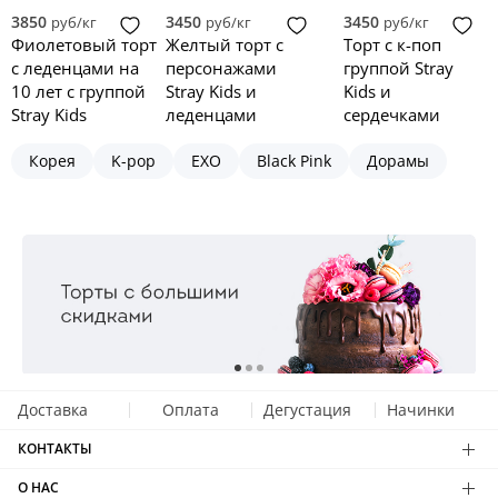
3850
3450
3450
руб/кг
руб/кг
руб/кг
Фиолетовый торт
Желтый торт с
Торт с к-поп
с леденцами на
персонажами
группой Stray
10 лет с группой
Stray Kids и
Kids и
Stray Kids
леденцами
сердечками
Корея
K-pop
EXO
Black Pink
Дорамы
Доставка
Оплата
Дегустация
Начинки
КОНТАКТЫ
О НАС