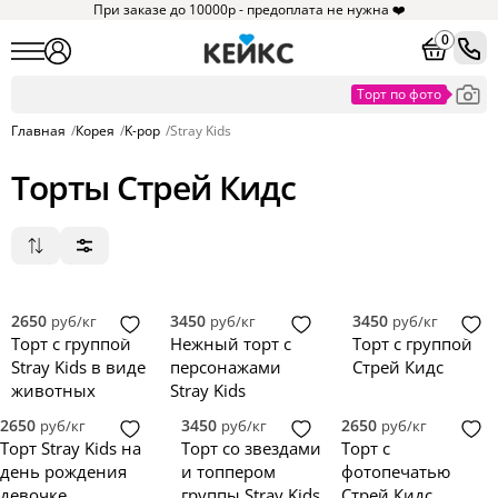
При заказе до 10000р - предоплата не нужна ❤️
0
Главная
/
Корея
/
K-pop
/
Stray Kids
Торты Стрей Кидс
Популярные
Сначала дешевые
Сначала дорогие
2650
3450
3450
руб/кг
руб/кг
руб/кг
Новинки
Торт с группой
Нежный торт с
Торт с группой
Stray Kids в виде
персонажами
Стрей Кидс
животных
Stray Kids
2650
3450
2650
руб/кг
руб/кг
руб/кг
Торт Stray Kids на
Торт со звездами
Торт с
день рождения
и топпером
фотопечатью
девочке
группы Stray Kids
Стрей Кидс