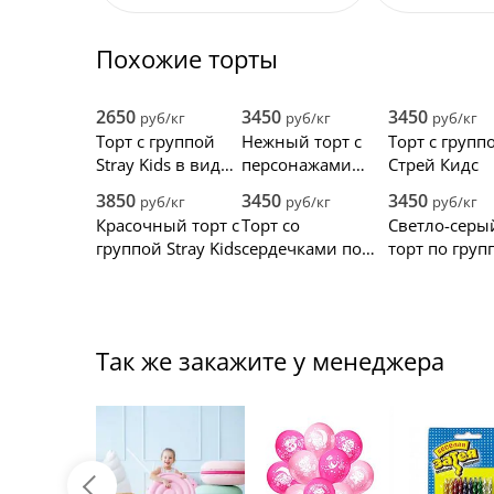
Похожие торты
2650
3450
3450
руб/кг
руб/кг
руб/кг
Торт с группой
Нежный торт с
Торт с групп
Stray Kids в виде
персонажами
Стрей Кидс
животных
Stray Kids
3850
3450
3450
руб/кг
руб/кг
руб/кг
Красочный торт с
Торт со
Светло-серы
группой Stray Kids
сердечками по
торт по груп
Stray Kids
Stray Kids
Так же закажите у менеджера