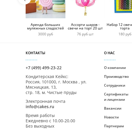
Аренда больших
Ассорти шаров -
Набор 12 свеч
муляжных сладостей
свечи на торт 20 шт
торта
3000 руб
76 руб шт
180 руб
КОНТАКТЫ
О НАС
+7 (499) 499-23-22
О компании
Кондитерская Кейкс
:
Производство
Россия,
101000
,
г. Москва
,
ул.
Сотрудники
Мясницкая, 13,
стр. 18, м. Чистые пруды
Сертификаты
и лицензии
Электронная почта
info@cakes.ru
Вакансии
Время работы
Новости
Ежедневно с
10.00-20.00
Без выходных
Партнерам