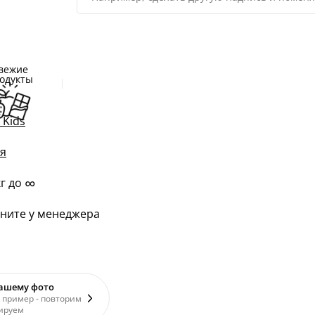
вежие
одукты
 Kids
я
∞
кг до
ните у менеджера
вашему фото
 пример - повторим
ируем