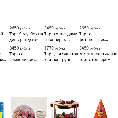
2650
3450
2650
руб/кг
руб/кг
руб/кг
ой
Торт Stray Kids на
Торт со звездами
Торт с
день рождения
и топпером
фотопечатью
девочке
группы Stray Kids
Стрей Кидс
3450
1770
3450
руб/кг
руб/кг
руб/кг
й
Торт со
Торт для фанатов
Минималистичный
пе
символикой
кей-поп группы
торт с топпером
группы Stray Kids
Stray Kids
персонажей Stray
Kids