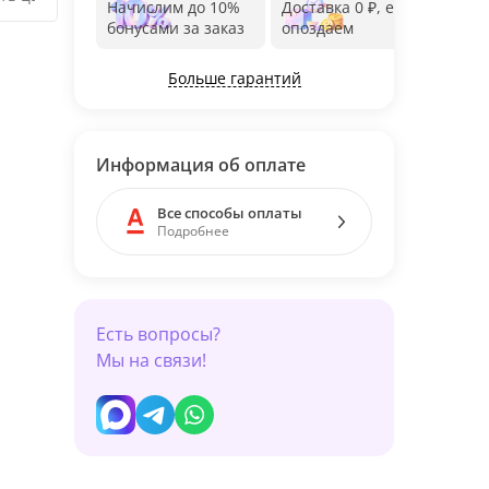
Начислим до 10%
Доставка 0 ₽, если
Фот
бонусами за заказ
опоздаем
дос
Больше гарантий
Информация об оплате
Все способы оплаты
Подробнее
Есть вопросы?
Мы на связи!