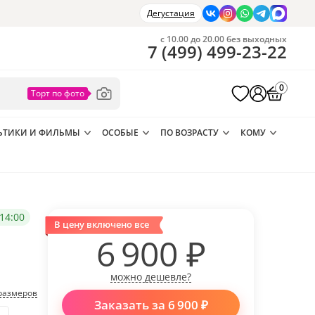
Дегустация
с 10.00 до 20.00 без выходных
7
(
499
)
499-23-22
0
ЬТИКИ И ФИЛЬМЫ
ОСОБЫЕ
ПО ВОЗРАСТУ
КОМУ
14:00
В цену включено все
6 900
₽
можно дешевле?
размеров
Заказать за
6 900
₽