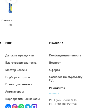
Топпер с любым
Фейерверк для торта
Свеча в виде цифры
словом
180 руб
380 руб шт
400 руб
И
ЕЩЕ
ПРАВИЛА
Детские праздники
Конфиденциальность
Благотворительность
Возврат
Мастер классы
Оферта
Согласие на обработку
Подборки тортов
ПД
Проект для невест
Реквизиты
Аниматорам
Корпоративные заказы
ИП Пучинский М.В.
ИНН 501107157659