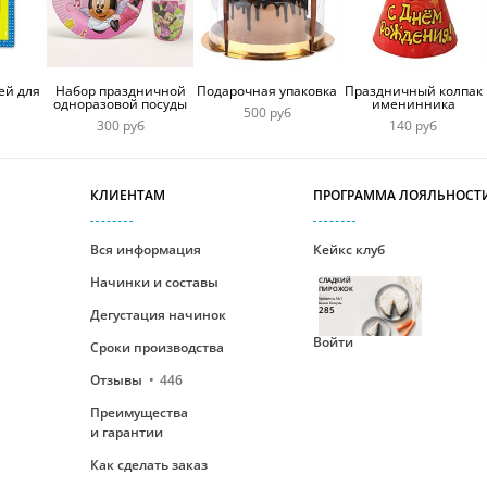
ей для
Набор праздничной
Подарочная упаковка
Праздничный колпак
одноразовой посуды
именинника
500 руб
300 руб
140 руб
КЛИЕНТАМ
ПРОГРАММА ЛОЯЛЬНОСТ
Вся информация
Кейкс клуб
Начинки и составы
СЛАДКИЙ
ПИРОЖОК
Уровень №1
Ваши бонусы
285
Дегустация начинок
Войти
Сроки производства
Отзывы
446
Преимущества
и гарантии
Как сделать заказ