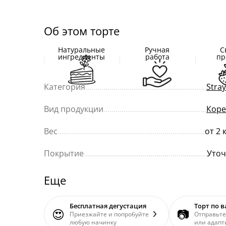
Об этом торте
Натуральные
Ручная
С
ингредиенты
работа
пр
Категория
............................................................
Stray
Вид продукции
...................................................
Коре
Вес
.........................................................................
от 2 
Покрытие
.............................................................
Уточ
Еще
Бесплатная дегустация
Торт по 
😍
📷
Приезжайте и попробуйте
Отправьте
любую начинку
или адапт