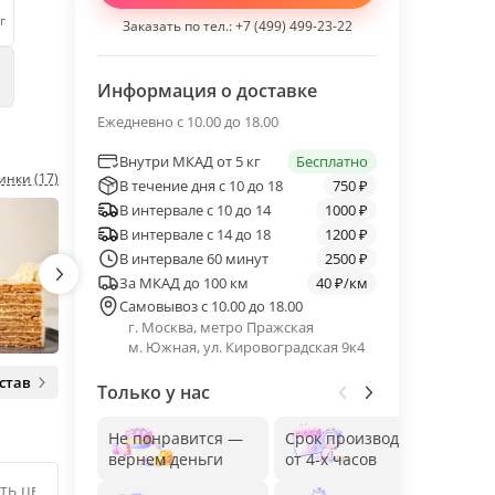
г
Заказать по тел.:
+7 (499) 499-23-22
е
Информация о доставке
Ежедневно с 10.00 до 18.00
Внутри МКАД от 5 кг
Бесплатно
инки (17)
В течение дня с 10 до 18
750 ₽
В интервале с 10 до 14
1000 ₽
В интервале с 14 до 18
1200 ₽
В интервале 60 минут
2500 ₽
За МКАД до 100 км
40 ₽/км
Самовывоз с 10.00 до 18.00
г. Москва, метро Пражская
м. Южная, ул. Кировоградская 9к4
став
Только у нас
Не понравится —
Срок производства
Без
вернем деньги
от 4-х часов
до 1