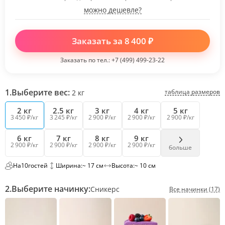
можно дешевле?
Заказать за
8 400
₽
Заказать по тел.:
+7 (499) 499-23-22
1.
Выберите вес:
таблица размеров
2
кг
2 кг
2.5 кг
3 кг
4 кг
5 кг
3 450 ₽/кг
3 245 ₽/кг
2 900 ₽/кг
2 900 ₽/кг
2 900 ₽/кг
6 кг
7 кг
8 кг
9 кг
2 900 ₽/кг
2 900 ₽/кг
2 900 ₽/кг
2 900 ₽/кг
больше
На
10
гостей
Ширина:
~ 17 см
Высота:
~ 10 см
2.
Выберите начинку:
Сникерс
Все начинки (17)