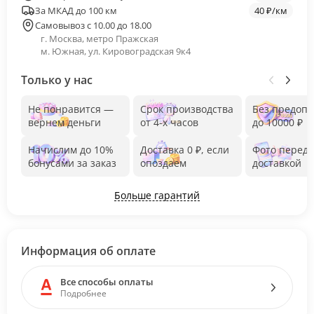
За МКАД до 100 км
40 ₽/км
Самовывоз с 10.00 до 18.00
г. Москва, метро Пражская
м. Южная, ул. Кировоградская 9к4
Только у нас
Не понравится —
Срок производства
Без предоп
вернем деньги
от 4-х часов
до 10000 ₽
Начислим до 10%
Доставка 0 ₽, если
Фото перед
бонусами за заказ
опоздаем
доставкой
Больше гарантий
Информация об оплате
Все способы оплаты
Подробнее