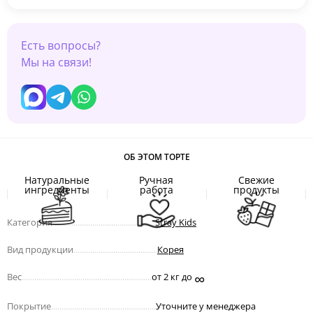
Есть вопросы?
Мы на связи!
ОБ ЭТОМ ТОРТЕ
Натуральные
Ручная
Свежие
ингредиенты
работа
продукты
Категория
.................................................
Stray Kids
Вид продукции
........................................
Корея
∞
Вес
..............................................................
от 2 кг до
Покрытие
..................................................
Уточните у менеджера