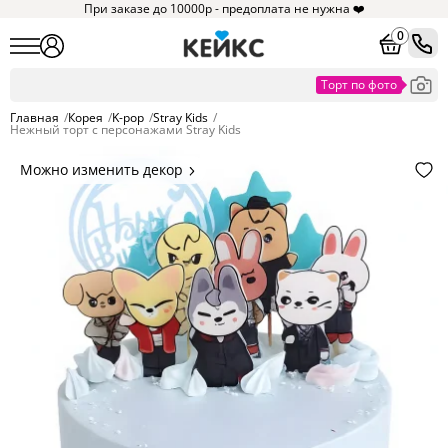
При заказе до 10000р - предоплата не нужна ❤️
0
Главная
/
Корея
/
K-pop
/
Stray Kids
/
Нежный торт с персонажами Stray Kids
Можно изменить декор
Цвет покрытия, надписи,
элементы и фигурки.