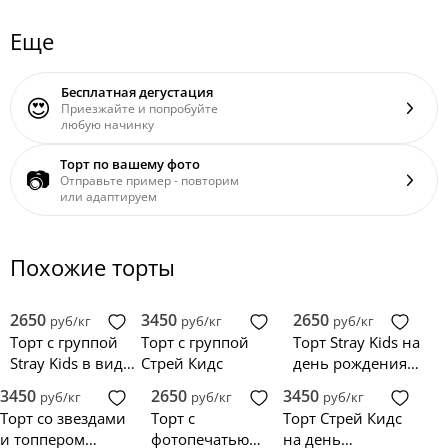
Еще
Бесплатная дегустация
😍
Приезжайте и попробуйте
любую начинку
Торт по вашему фото
📷
Отправьте пример - повторим
или адаптируем
Похожие торты
2650
3450
2650
руб/кг
руб/кг
руб/кг
Торт с группой
Торт с группой
Торт Stray Kids на
Stray Kids в виде
Стрей Кидс
день рождения
животных
девочке
3450
2650
3450
руб/кг
руб/кг
руб/кг
Торт со звездами
Торт с
Торт Стрей Кидс
и топпером
фотопечатью
на день