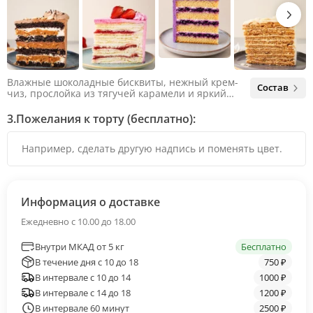
Влажные шоколадные бисквиты, нежный крем-
Состав
чиз, прослойка из тягучей карамели и яркий
арахис. Ненавязчивая соленая нотка объединяет
яркий вкус шоколада и тягучей карамели, не
3.
Пожелания к торту (бесплатно):
оставляя ни единого шанса остаться
равнодушным.
Информация о доставке
Ежедневно с 10.00 до 18.00
Внутри МКАД от 5 кг
Бесплатно
В течение дня с 10 до 18
750 ₽
В интервале с 10 до 14
1000 ₽
В интервале с 14 до 18
1200 ₽
В интервале 60 минут
2500 ₽