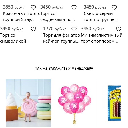
группы Stray Kids
Стрей Кидс
рождения
3850
3450
3450
руб/кг
руб/кг
руб/кг
девочке
Красочный торт с
Торт со
Светло-серый
группой Stray
сердечками по
торт по группе
Kids
Stray Kids
Stray Kids
3450
1770
3450
руб/кг
руб/кг
руб/кг
Торт со
Торт для фанатов
Минималистичный
символикой
кей-поп группы
торт с топпером
группы Stray Kids
Stray Kids
персонажей Stray
Kids
ТАК ЖЕ ЗАКАЖИТЕ У МЕНЕДЖЕРА