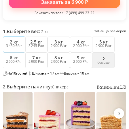
Заказать за
6 900
₽
Заказать по тел.:
+7 (499) 499-23-22
1.
Выберите вес:
таблица размеров
2
кг
2 кг
2.5 кг
3 кг
4 кг
5 кг
3 450 ₽/кг
3 245 ₽/кг
2 900 ₽/кг
2 900 ₽/кг
2 900 ₽/кг
6 кг
7 кг
8 кг
9 кг
2 900 ₽/кг
2 900 ₽/кг
2 900 ₽/кг
2 900 ₽/кг
больше
На
10
гостей
Ширина:
~ 17 см
Высота:
~ 10 см
2.
Выберите начинку:
Сникерс
Все начинки (17)