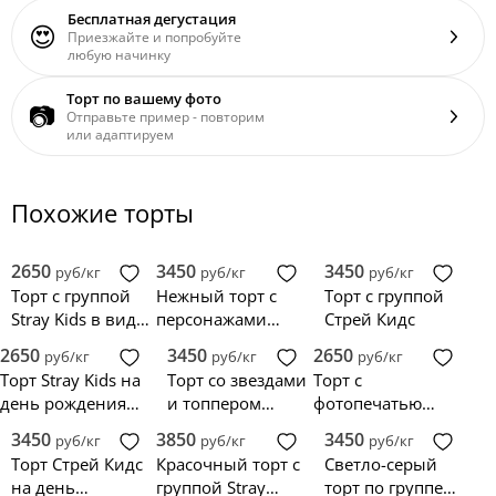
Бесплатная дегустация
😍
Приезжайте и попробуйте
любую начинку
Торт по вашему фото
📷
Отправьте пример - повторим
или адаптируем
Похожие торты
2650
3450
3450
руб/кг
руб/кг
руб/кг
Торт с группой
Нежный торт с
Торт с группой
Stray Kids в виде
персонажами
Стрей Кидс
животных
Stray Kids
2650
3450
2650
руб/кг
руб/кг
руб/кг
Торт Stray Kids на
Торт со звездами
Торт с
день рождения
и топпером
фотопечатью
девочке
группы Stray Kids
Стрей Кидс
3450
3850
3450
руб/кг
руб/кг
руб/кг
Торт Стрей Кидс
Красочный торт с
Светло-серый
на день
группой Stray
торт по группе