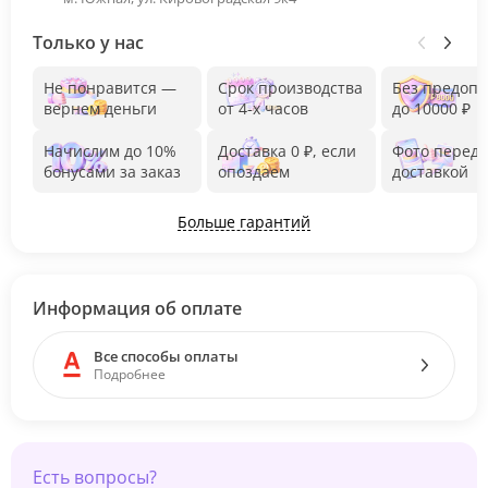
Только у нас
Не понравится —
Срок производства
Без предоп
вернем деньги
от 4-х часов
до 10000 ₽
Начислим до 10%
Доставка 0 ₽, если
Фото перед
бонусами за заказ
опоздаем
доставкой
Больше гарантий
Информация об оплате
Все способы оплаты
Подробнее
Есть вопросы?