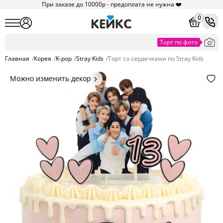
При заказе до 10000р - предоплата не нужна ❤️
0
Главная
/
Корея
/
K-pop
/
Stray Kids
/
Торт со сердечками по Stray Kids
Можно изменить декор
Цвет покрытия, надписи,
элементы и фигурки.