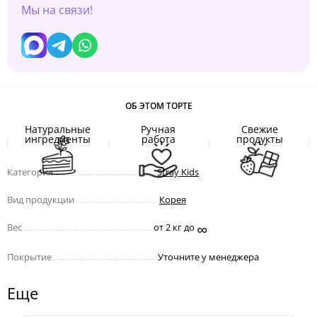
Мы на связи!
ОБ ЭТОМ ТОРТЕ
Натуральные
Ручная
Свежие
ингредиенты
работа
продукты
Категория
.................................................
Stray Kids
Вид продукции
........................................
Корея
∞
Вес
..............................................................
от 2 кг до
Покрытие
..................................................
Уточните у менеджера
Еще