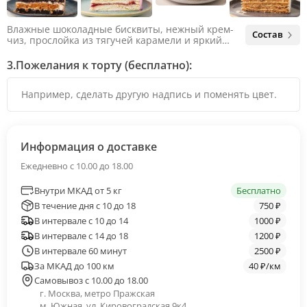
Влажные шоколадные бисквиты, нежный крем-
Состав
чиз, прослойка из тягучей карамели и яркий
арахис. Ненавязчивая соленая нотка объединяет
яркий вкус шоколада и тягучей карамели, не
3.
Пожелания к торту (бесплатно):
оставляя ни единого шанса остаться
равнодушным.
Информация о доставке
Ежедневно с 10.00 до 18.00
Внутри МКАД от 5 кг
Бесплатно
В течение дня с 10 до 18
750 ₽
В интервале с 10 до 14
1000 ₽
В интервале с 14 до 18
1200 ₽
В интервале 60 минут
2500 ₽
За МКАД до 100 км
40 ₽/км
Самовывоз с 10.00 до 18.00
г. Москва, метро Пражская
м. Южная, ул. Кировоградская 9к4