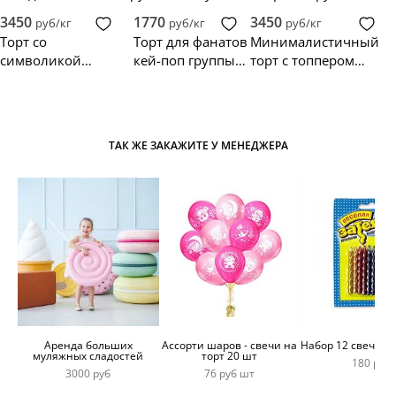
рождения
Kids
Stray Kids
3450
1770
3450
руб/кг
руб/кг
руб/кг
девочке
Торт со
Торт для фанатов
Минималистичный
символикой
кей-поп группы
торт с топпером
группы Stray Kids
Stray Kids
персонажей Stray
Kids
ТАК ЖЕ ЗАКАЖИТЕ У МЕНЕДЖЕРА
Аренда больших
Ассорти шаров - свечи на
Набор 12 свечей 
муляжных сладостей
торт 20 шт
180 руб
3000 руб
76 руб шт