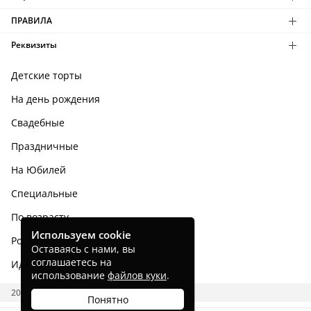
ПРАВИЛА
Реквизиты
Детские торты
На день рождения
Свадебные
Праздничные
На Юбилей
Специальные
По возрасту
Используем cookie
Родным и близким
Оставаясь с нами, вы
соглашаетесь на
Идеи тортов
использование
файлов куки
.
2026 CAKES.RU
Понятно