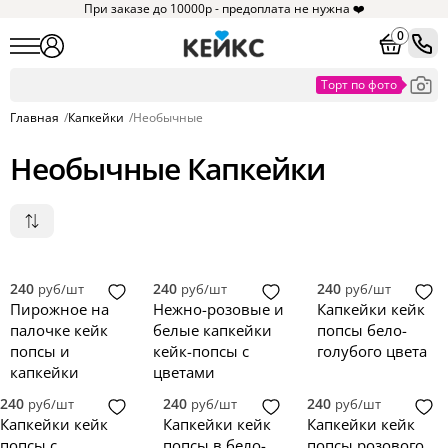
При заказе до 10000р - предоплата не нужна ❤️
0
Главная
/
Капкейки
/
Необычные
Необычные Капкейки
Популярные
Сначала дешевые
Сначала дорогие
240
240
240
руб/шт
руб/шт
руб/шт
Новинки
Пирожное на
Нежно-розовые и
Капкейки кейк
палочке кейк
белые капкейки
попсы бело-
попсы и
кейк-попсы с
голубого цвета
капкейки
цветами
240
240
240
руб/шт
руб/шт
руб/шт
Капкейки кейк
Капкейки кейк
Капкейки кейк
попсы с
попсы в бело-
попсы розового