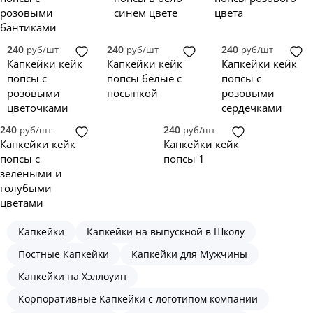
розовыми
синем цвете
цвета
бантиками
240
240
240
руб/шт
руб/шт
руб/шт
Капкейки кейк
Капкейки кейк
Капкейки кейк
попсы с
попсы белые с
попсы с
розовыми
посыпкой
розовыми
цветочками
сердечками
240
240
руб/шт
руб/шт
Капкейки кейк
Капкейки кейк
попсы с
попсы 1
зелеными и
голубыми
цветами
Капкейки
Капкейки на выпускной в Школу
Постные Капкейки
Капкейки для Мужчины
Капкейки на Хэллоуин
Корпоративные Капкейки с логотипом компании