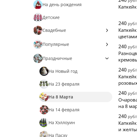
240
руб
На день рождения
Нови
Капкейк
Детские
240
руб
Капкейк
Свадебные
цветам
На Девичник
Популярные
240
руб
Разноцв
Со Смайликами
Праздничные
кремов
240
С Именами
руб
На Новый год
Капкейк
Красный Бархат
розовых
На 23 февраля
240
руб
С Кремом
На 8 Марта
Очарова
на 8 ма
Шоколадные
На 14 февраля
240
руб
Футбольные
На Хэллоуин
Капкейк
и желты
Пиратские
На Пасху