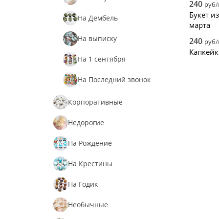
240
руб
Букет и
С Фотопечатью
На Дембель
марта
Шанель
На выписку
240
руб
Капкейк
С Фруктами и Ягодами
На 1 сентября
Букет из капкейков
На Последний звонок
С Цветами
Корпоративные
Морковные
Недорогие
С Машинками
На Рождение
С Надписями
На Крестины
Хоккей
На Годик
Для Врачей
Необычные