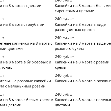
240
/шт
руб/шт
нки
и на 8 марта с цветами
Капкейки на 8 марта с белыми
сиреневыми цветами
240
/шт
руб/шт
и на 8 марта с голубыми
Капкейки на 8 марта в виде
и
разноцветных цветов
240
/шт
руб/шт
етные капкейки на 8 марта с
Капкейки на 8 марта в виде бе
ыми цветами
розового букета
240
/шт
руб/шт
и на 8 марта в бирюзовых и
Капкейки на 8 марта с розами 
 тонах
крема
240
/шт
руб/шт
тельные розовые капкейки
Капкейки на 8 марта в розовы
рта с маленькими розами
240
/шт
руб/шт
и на 8 марта с белым кремом
Капкейки на 8 марта с полев
ми цветами
цветами