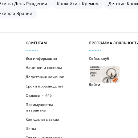
йки на День Рождения
Капкейки с Кремом
Детские Капк
йки для Врачей
КЛИЕНТАМ
ПРОГРАММА ЛОЯЛЬНОСТ
Вся информация
Кейкс клуб
Начинки и составы
СЛАДКИЙ
ПИРОЖОК
Уровень №1
Ваши бонусы
285
Дегустация начинок
Войти
Сроки производства
Отзывы
446
Преимущества
и гарантии
Как сделать заказ
Цены
Ответы на вопросы