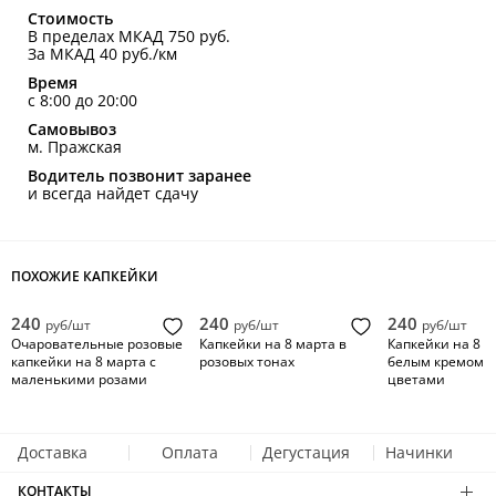
Стоимость
В пределах МКАД 750 руб.
За МКАД 40 руб./км
Время
с 8:00 до 20:00
Самовывоз
м. Пражская
Водитель позвонит заранее
и всегда найдет сдачу
ПОХОЖИЕ КАПКЕЙКИ
240
240
240
руб/шт
руб/шт
руб/шт
Очаровательные розовые
Капкейки на 8 марта в
Капкейки на 8 м
капкейки на 8 марта с
розовых тонах
белым кремом и
маленькими розами
цветами
Доставка
Оплата
Дегустация
Начинки
КОНТАКТЫ