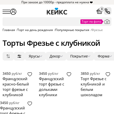
При заказе до 10000р - предоплата не нужна ❤️
0
Главная
/
Торт на день рождения
/
Популярные покрытия
/
Фрезье
Торты Фрезье с клубникой
Ярусы
Декор
Покрытие
Форма
Популярные
1
мастика
ягоды
круг
4
4
4
Сначала дешевые
2
без мастики
цветы
квадрат
0
0
0
Сначала дорогие
3
крем
фигурки
прямоугольник
0
0
0
3450
3450
3850
руб/кг
руб/кг
руб/кг
Новинки
4
зеркальная глазурь
фотопечать
сердце
0
0
0
Французский
Французский
Торт Фрезье с
5
голый торт
надпись
3D
0
0
0
красно-белый
торт фрезье с
клубникой и
велюр
топпер
0
0
торт фрезье с
дольками
белым
клубникой
клубники
шоколадом
3450
руб/кг
Французский
торт фрезье с