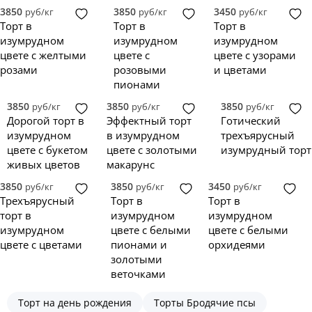
3850
3850
3450
руб/кг
руб/кг
руб/кг
Торт в
Торт в
Торт в
изумрудном
изумрудном
изумрудном
цвете с желтыми
цвете с
цвете с узорами
розами
розовыми
и цветами
пионами
3850
3850
3850
руб/кг
руб/кг
руб/кг
Дорогой торт в
Эффектный торт
Готический
изумрудном
в изумрудном
трехъярусный
цвете с букетом
цвете с золотыми
изумрудный торт
живых цветов
макарунс
3850
3850
3450
руб/кг
руб/кг
руб/кг
Трехъярусный
Торт в
Торт в
торт в
изумрудном
изумрудном
изумрудном
цвете с белыми
цвете с белыми
цвете с цветами
пионами и
орхидеями
золотыми
веточками
Торт на день рождения
Торты Бродячие псы