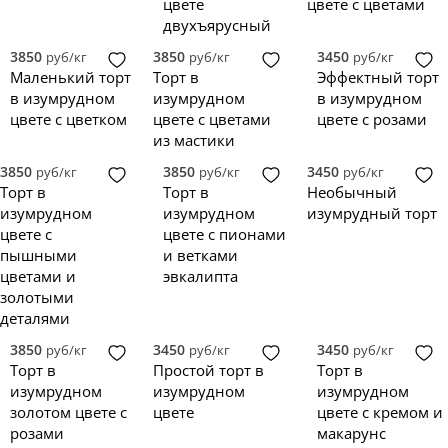
цвете
цвете с цветами
двухъярусный
3850
3850
3450
руб/кг
руб/кг
руб/кг
Маленький торт
Торт в
Эффектный торт
в изумрудном
изумрудном
в изумрудном
цвете с цветком
цвете с цветами
цвете с розами
из мастики
3850
3850
3450
руб/кг
руб/кг
руб/кг
Торт в
Торт в
Необычный
изумрудном
изумрудном
изумрудный торт
цвете с
цвете с пионами
пышными
и ветками
цветами и
эвкалипта
золотыми
деталями
3850
3450
3450
руб/кг
руб/кг
руб/кг
Торт в
Простой торт в
Торт в
изумрудном
изумрудном
изумрудном
золотом цвете с
цвете
цвете с кремом и
розами
макарунс