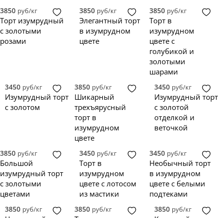
3850
3850
3850
руб/кг
руб/кг
руб/кг
Торт изумрудный
Элегантный торт
Торт в
с золотыми
в изумрудном
изумрудном
розами
цвете
цвете с
голубикой и
золотыми
шарами
3450
3850
3450
руб/кг
руб/кг
руб/кг
Изумрудный торт
Шикарный
Изумрудный торт
с золотом
трехъярусный
с золотой
торт в
отделкой и
изумрудном
веточкой
цвете
3850
3450
3450
руб/кг
руб/кг
руб/кг
Большой
Торт в
Необычный торт
изумрудный торт
изумрудном
в изумрудном
с золотыми
цвете с лотосом
цвете с белыми
цветами
из мастики
подтеками
3850
3850
3850
руб/кг
руб/кг
руб/кг