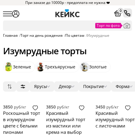
При заказе до 10000р - предоплата не нужна ❤️
0
Главная
/
Торт на день рождения
/
По цветам
/
Изумрудные
Изумрудные торты
Зеленые
Трехъярусные
Золотые
Ярусы
Декор
Покрытие
Форма
Популярные
1
мастика
ягоды
круг
13
34
1
4
Сначала дешевые
2
крем
цветы
квадрат
15
8
33
Сначала дорогие
3
без мастики
фигурки
прямоугольник
10
0
8
3850
3850
3450
руб/кг
руб/кг
руб/кг
Новинки
4
зеркальная глазурь
фотопечать
сердце
4
0
0
Роскошный торт
Красивый
Красивый
5
голый торт
надпись
3D
0
0
0
в изумрудном
изумрудный торт
изумрудный торт
велюр
топпер
0
0
цвете с белыми
из мастики или
с листочками
пионами
крема на выбор