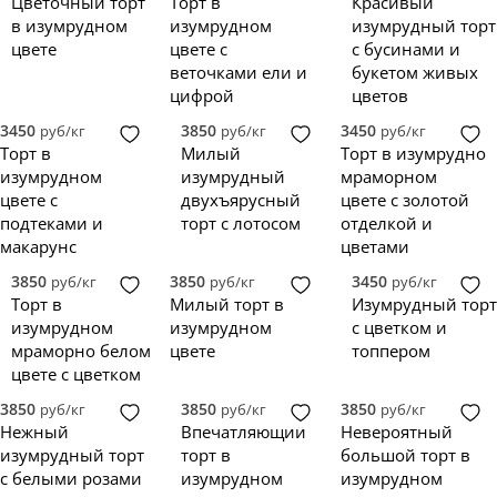
Цветочный торт
Торт в
Красивый
в изумрудном
изумрудном
изумрудный торт
цвете
цвете с
с бусинами и
веточками ели и
букетом живых
цифрой
цветов
3450
3850
3450
руб/кг
руб/кг
руб/кг
Торт в
Милый
Торт в изумрудно
изумрудном
изумрудный
мраморном
цвете с
двухъярусный
цвете с золотой
подтеками и
торт с лотосом
отделкой и
макарунс
цветами
3850
3850
3450
руб/кг
руб/кг
руб/кг
Торт в
Милый торт в
Изумрудный торт
изумрудном
изумрудном
с цветком и
мраморно белом
цвете
топпером
цвете с цветком
3850
3850
3850
руб/кг
руб/кг
руб/кг
Нежный
Впечатляющий
Невероятный
изумрудный торт
торт в
большой торт в
с белыми розами
изумрудном
изумрудном