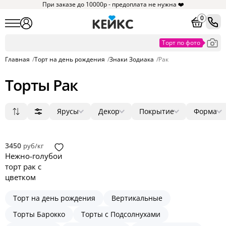
При заказе до 10000р - предоплата не нужна ❤️
0
Главная
/
Торт на день рождения
/
Знаки Зодиака
/
Рак
Торты Рак
Ярусы
Декор
Покрытие
Форма
Популярные
1
мастика
фигурки
круг
1
1
1
Сначала дешевые
2
без мастики
ягоды
квадрат
0
0
0
Сначала дорогие
3
крем
цветы
прямоугольник
0
0
0
3450
руб/кг
Новинки
4
зеркальная глазурь
фотопечать
сердце
0
0
0
Нежно-голубой
5
голый торт
надпись
3D
0
0
0
торт рак с
велюр
топпер
0
0
цветком
Торт на день рождения
Вертикальные
Торты Барокко
Торты с Подсолнухами