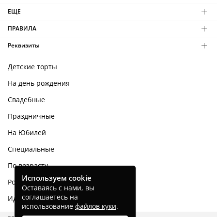
ЕЩЕ
ПРАВИЛА
Реквизиты
Детские торты
На день рождения
Свадебные
Праздничные
На Юбилей
Специальные
По возрасту
Используем cookie
Родным и близким
Оставаясь с нами, вы
соглашаетесь на
Идеи тортов
использование
файлов куки
.