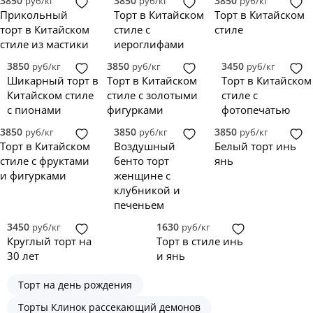
3850
3850
3850
руб/кг
руб/кг
руб/кг
Прикольный
Торт в Китайском
Торт в Китайском
торт в Китайском
стиле с
стиле
стиле из мастики
иероглифами
3850
3850
3450
руб/кг
руб/кг
руб/кг
Шикарный торт в
Торт в Китайском
Торт в Китайском
Китайском стиле
стиле с золотыми
стиле с
с пионами
фигурками
фотопечатью
3850
3850
3850
руб/кг
руб/кг
руб/кг
Торт в Китайском
Воздушный
Белый торт инь
стиле с фруктами
бенто торт
янь
и фигурками
женщине с
клубникой и
печеньем
3450
1630
руб/кг
руб/кг
Круглый торт на
Торт в стиле инь
30 лет
и янь
Торт на день рождения
Торты Клинок рассекающий демонов