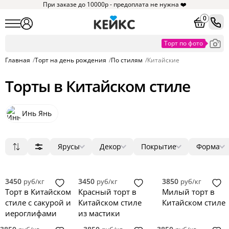
При заказе до 10000р - предоплата не нужна ❤️
0
Главная
/
Торт на день рождения
/
По стилям
/
Китайские
Торты в Китайском стиле
Инь Янь
Ярусы
Декор
Покрытие
Форма
Популярные
1
мастика
ягоды
круг
8
10
1
1
Сначала дешевые
2
крем
цветы
квадрат
3
1
1
Сначала дорогие
3
без мастики
фигурки
прямоугольник
0
0
9
3450
3450
3850
руб/кг
руб/кг
руб/кг
Новинки
4
зеркальная глазурь
фотопечать
сердце
0
0
1
Торт в Китайском
Красный торт в
Милый торт в
5
голый торт
надпись
3D
0
0
0
стиле с сакурой и
Китайском стиле
Китайском стиле
велюр
топпер
0
0
иероглифами
из мастики