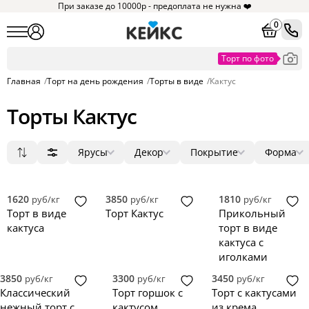
При заказе до 10000р - предоплата не нужна ❤️
0
Главная
/
Торт на день рождения
/
Торты в виде
/
Кактус
Торты Кактус
Ярусы
Декор
Покрытие
Форма
Популярные
1
мастика
цветы
круг
14
10
6
1
Сначала дешевые
2
крем
фигурки
3D
1
4
8
Сначала дорогие
3
голый торт
ягоды
квадрат
0
1
0
1620
3850
1810
руб/кг
руб/кг
руб/кг
Новинки
4
без мастики
фотопечать
прямоугольник
0
0
0
Торт в виде
Торт Кактус
Прикольный
5
зеркальная глазурь
надпись
сердце
0
0
0
кактуса
торт в виде
велюр
топпер
0
0
кактуса с
иголками
3850
3300
3450
руб/кг
руб/кг
руб/кг
Классический
Торт горшок с
Торт с кактусами
нежный торт с
кактусом
из крема