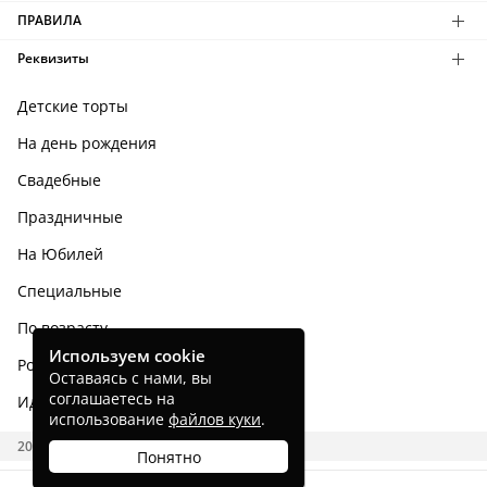
ПРАВИЛА
Реквизиты
Детские торты
На день рождения
Свадебные
Праздничные
На Юбилей
Специальные
По возрасту
Используем cookie
Родным и близким
Оставаясь с нами, вы
соглашаетесь на
Идеи тортов
использование
файлов куки
.
2026 CAKES.RU
Понятно