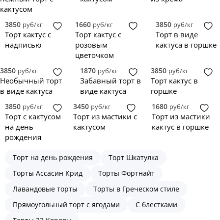
кактусом
3850
1660
3850
руб/кг
руб/кг
руб/кг
Торт кактус с
Торт кактус с
Торт в виде
надписью
розовым
кактуса в горшке
цветочком
3850
1870
3850
руб/кг
руб/кг
руб/кг
Необычный торт
Забавный торт в
Торт кактус в
в виде кактуса
виде кактуса
горшке
3850
3450
1680
руб/кг
руб/кг
руб/кг
Торт с кактусом
Торт из мастики с
Торт из мастики
на день
кактусом
кактус в горшке
рождения
Торт на день рождения
Торт Шкатулка
Торты Ассасин Крид
Торты Фортнайт
Лавандовые торты
Торты в Греческом стиле
Прямоугольный торт с ягодами
С блестками