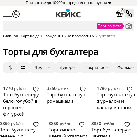
При заказе до 10000р - предоплата не нужна ❤️
0
Главная
/
Торт на день рождения
/
По профессиям
/
Бухгалтер
Торты для бухгалтера
Ярусы
Декор
Покрытие
Форма
Популярные
1
мастика
фигурки
круг
4
6
6
Сначала дешевые
2
без мастики
ягоды
квадрат
2
0
0
Сначала дорогие
3
крем
цветы
прямоугольник
0
0
0
1770
3850
1780
руб/кг
руб/кг
руб/кг
Новинки
4
зеркальная глазурь
фотопечать
сердце
0
0
0
Торт бухгалтеру
Торт бухгалтеру с
Торт бухгалтеру с
5
голый торт
надпись
3D
0
0
0
бело-голубой в
ромашками
журналом и
велюр
топпер
0
0
горошек с
калькулятором
фигуркой
3850
3850
3850
руб/кг
руб/кг
руб/кг
Торт бухгалтеру
Торт синего
Торт бухгалтеру с
зеленый с
цвета бухгалтеру
цветами