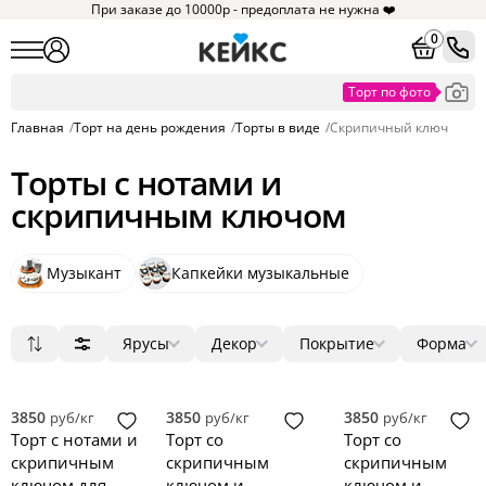
При заказе до 10000р - предоплата не нужна ❤️
0
Главная
/
Торт на день рождения
/
Торты в виде
/
Скрипичный ключ
Торты с нотами и
скрипичным ключом
Музыкант
Капкейки музыкальные
Ярусы
Декор
Покрытие
Форма
Популярные
1
мастика
фигурки
круг
1
7
7
Сначала дешевые
2
без мастики
ягоды
квадрат
6
0
0
Сначала дорогие
3
крем
цветы
прямоугольник
0
0
0
3850
3850
3850
руб/кг
руб/кг
руб/кг
Новинки
4
зеркальная глазурь
фотопечать
сердце
0
0
0
Торт с нотами и
Торт со
Торт со
5
голый торт
надпись
3D
0
0
0
скрипичным
скрипичным
скрипичным
велюр
топпер
0
0
ключом для
ключом и
ключом и