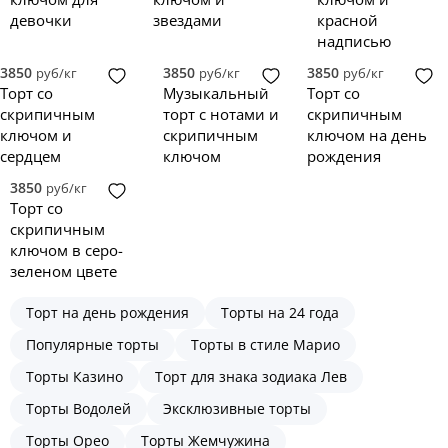
девочки
звездами
красной
надписью
3850
3850
3850
руб/кг
руб/кг
руб/кг
Торт со
Музыкальный
Торт со
скрипичным
торт с нотами и
скрипичным
ключом и
скрипичным
ключом на день
сердцем
ключом
рождения
3850
руб/кг
Торт со
скрипичным
ключом в серо-
зеленом цвете
Торт на день рождения
Торты на 24 года
Популярные торты
Торты в стиле Марио
Торты Казино
Торт для знака зодиака Лев
Торты Водолей
Эксклюзивные торты
Торты Орео
Торты Жемчужина