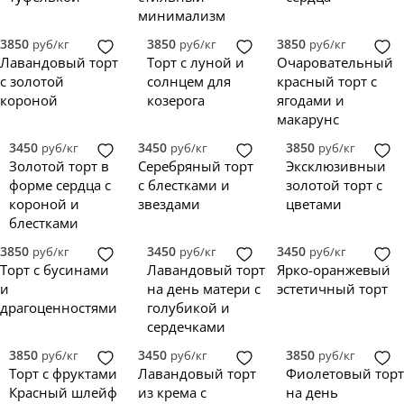
минимализм
3850
3850
3850
руб/кг
руб/кг
руб/кг
Лавандовый торт
Торт с луной и
Очаровательный
с золотой
солнцем для
красный торт с
короной
козерога
ягодами и
макарунс
3450
3450
3850
руб/кг
руб/кг
руб/кг
Золотой торт в
Серебряный торт
Эксклюзивный
форме сердца с
с блестками и
золотой торт с
короной и
звездами
цветами
блестками
3850
3450
3450
руб/кг
руб/кг
руб/кг
Торт с бусинами
Лавандовый торт
Ярко-оранжевый
и
на день матери с
эстетичный торт
драгоценностями
голубикой и
сердечками
3850
3450
3850
руб/кг
руб/кг
руб/кг
Торт с фруктами
Лавандовый торт
Фиолетовый торт
Красный шлейф
из крема с
на день