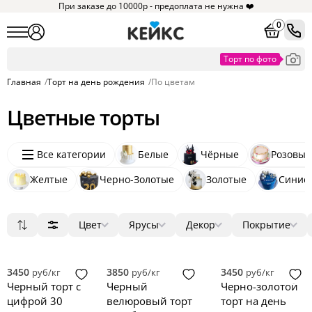
При заказе до 10000р - предоплата не нужна ❤️
0
Главная
/
Торт на день рождения
/
По цветам
Цветные торты
Все категории
Белые
Чёрные
Розовые
Хотите увидеть
Желтые
Черно-Золотые
похожие товары?
Золотые
Синие
Нажмите на
и мы
покажем их
Цвет
Ярусы
Декор
Покрытие
Понятно
Популярные
Белый
1
мастика
ягоды
круг
9
429
410
Сначала дешевые
Бирюзовый
2
крем
цветы
квадрат
1
200
298
Сначала дорогие
Бордовый
3
зеркальная глазурь
фигурки
3D
1
85
1
3450
3850
3450
руб/кг
руб/кг
руб/кг
Новинки
Золотой
4
голый торт
фотопечать
прямоугольник
1
21
5
Черный торт с
Черный
Черно-золотой
Розовый
5
велюр
надпись
сердце
1
0
18
цифрой 30
велюровый торт
торт на день