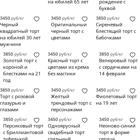
Сиреневый
без мастики
топпер
3
0
на юбилей 65 лет
рождение с
Черный
1
буквой
Бежевый
0
3450
3450
3850
руб/кг
руб/кг
руб/кг
Голубой
0
Черный
Оригинальный
Сиреневый
Желтый
0
квадратный торт
черный торт с
блестящий торт с
Зеленый
0
на юбилей 30 лет
цветами
бабочками
Изумрудный
0
мужчине
Коричневый
0
3850
3450
3850
руб/кг
руб/кг
руб/кг
Красный
0
Золотой торт с
Красный торт с
Велюровый торт
Лавандовый
0
короной и
цветами из крема
с сердечками на
Оранжевый
0
блестками на 21
без мастики
14 февраля
Персиковый
0
год
Синий
0
3850
3450
3450
руб/кг
Фиолетовый
руб/кг
0
руб/кг
Торт с розовой
Желтый
Фиолетовый торт
Черно-белый
0
глазурью и
трендовый торт с
на 19 лет
Черно-золотой
0
глазами
персонажами
Градиент
0
Разноцветный
0
3850
3450
3450
руб/кг
руб/кг
руб/кг
Персиковый торт
Одноярусный
Неоново-синий
с бриллиантовой
свадебный торт
торт в форме
туфелькой
стильный
сердца