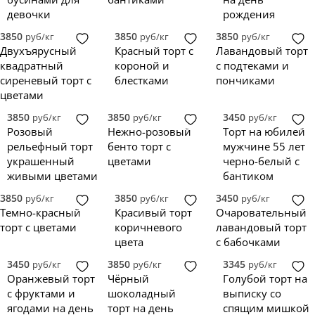
девочки
рождения
3850
3850
3850
руб/кг
руб/кг
руб/кг
Двухъярусный
Красный торт с
Лавандовый торт
квадратный
короной и
с подтеками и
сиреневый торт с
блестками
пончиками
цветами
3850
3850
3450
руб/кг
руб/кг
руб/кг
Розовый
Нежно-розовый
Торт на юбилей
рельефный торт
бенто торт с
мужчине 55 лет
украшенный
цветами
черно-белый с
живыми цветами
бантиком
3850
3850
3450
руб/кг
руб/кг
руб/кг
Темно-красный
Красивый торт
Очаровательный
торт с цветами
коричневого
лавандовый торт
цвета
с бабочками
3450
3850
3345
руб/кг
руб/кг
руб/кг
Оранжевый торт
Чёрный
Голубой торт на
с фруктами и
шоколадный
выписку со
ягодами на день
торт на день
спящим мишкой