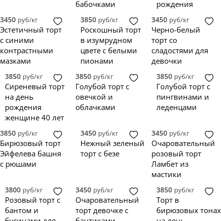
бабочками
рождения
3450
3850
3450
руб/кг
руб/кг
руб/кг
Эстетичный торт
Роскошный торт
Черно-белый
с синими
в изумрудном
торт со
контрастными
цвете с белыми
сладостями для
мазками
пионами
девочки
3850
3850
3850
руб/кг
руб/кг
руб/кг
Сиреневый торт
Голубой торт с
Голубой торт с
на день
овечкой и
пингвинами и
рождения
облачками
леденцами
женщине 40 лет
3850
3450
3450
руб/кг
руб/кг
руб/кг
Бирюзовый торт
Нежный зеленый
Очаровательный
Эйфелева башня
торт с безе
розовый торт
с рюшами
Ламбет из
мастики
3800
3450
3850
руб/кг
руб/кг
руб/кг
Розовый торт с
Очаровательный
Торт в
бантом и
торт девочке с
бирюзовых тонах
бусинами для
бантиками
на день