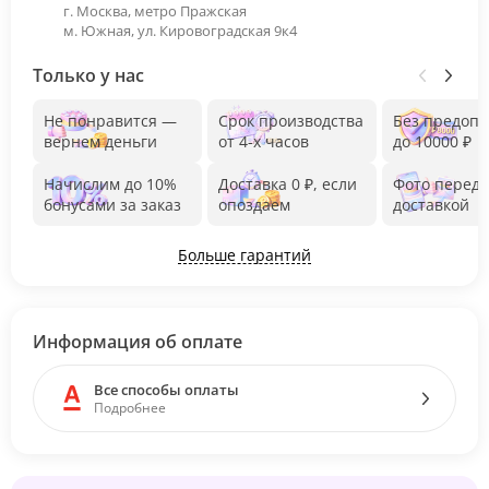
г. Москва, метро Пражская
м. Южная, ул. Кировоградская 9к4
Только у нас
Не понравится —
Срок производства
Без предоп
вернем деньги
от 4-х часов
до 10000 ₽
Начислим до 10%
Доставка 0 ₽, если
Фото перед
бонусами за заказ
опоздаем
доставкой
Больше гарантий
Информация об оплате
Все способы оплаты
Подробнее