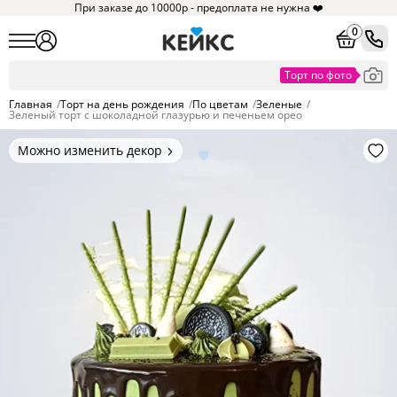
При заказе до 10000р - предоплата не нужна ❤️
0
Главная
/
Торт на день рождения
/
По цветам
/
Зеленые
/
Зеленый торт с шоколадной глазурью и печеньем орео
Можно изменить декор
Цвет покрытия, надписи,
элементы и фигурки.