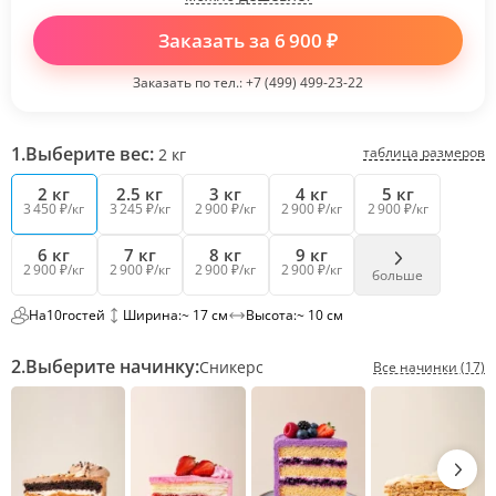
Заказать за
6 900
₽
Заказать по тел.:
+7 (499) 499-23-22
1.
Выберите вес:
таблица размеров
2
кг
2 кг
2.5 кг
3 кг
4 кг
5 кг
3 450 ₽/кг
3 245 ₽/кг
2 900 ₽/кг
2 900 ₽/кг
2 900 ₽/кг
6 кг
7 кг
8 кг
9 кг
2 900 ₽/кг
2 900 ₽/кг
2 900 ₽/кг
2 900 ₽/кг
больше
На
10
гостей
Ширина:
~ 17 см
Высота:
~ 10 см
2.
Выберите начинку:
Сникерс
Все начинки (17)