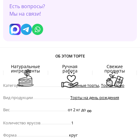
Есть вопросы?
Мы на связи!
ОБ ЭТОМ ТОРТЕ
Натуральные
Ручная
Свежие
ингредиенты
работа
продукты
Категория
.................................................
Зелёные торты
,
Торты Орео
Вид продукции
........................................
Торты на день рождения
∞
Вес
..............................................................
от 2 кг до
Количество ярусов
.................................
1
Форма
........................................................
круг