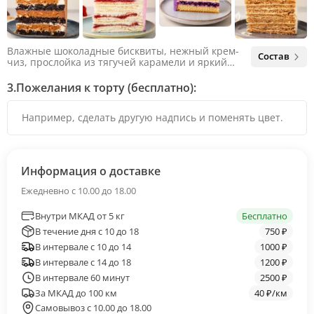
Влажные шоколадные бисквиты, нежный крем-
Состав
чиз, прослойка из тягучей карамели и яркий
арахис. Ненавязчивая соленая нотка объединяет
яркий вкус шоколада и тягучей карамели, не
3.
Пожелания к торту (бесплатно):
оставляя ни единого шанса остаться
равнодушным.
Информация о доставке
Ежедневно с 10.00 до 18.00
Внутри МКАД от 5 кг
Бесплатно
В течение дня с 10 до 18
750 ₽
В интервале с 10 до 14
1000 ₽
В интервале с 14 до 18
1200 ₽
В интервале 60 минут
2500 ₽
За МКАД до 100 км
40 ₽/км
Самовывоз с 10.00 до 18.00