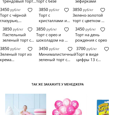
трендовый торт с
торт с безе
зефирками
персонажами
3450
3850
3850
руб/кг
руб/кг
руб/кг
Торт с чёрной
Торт с
Зелено-золотой
глазурью,
кристаллами и
торт с цветком из
ягодами и орео
изумрудным
мастики
3850
3850
3450
руб/кг
руб/кг
руб/кг
декором
Пастельный
Торт с орео и
Торт на день
зеленый торт с
шоколадом на 21
рождения с орео
макарунс и
год
3850
3450
3700
руб/кг
руб/кг
руб/кг
золотыми
Зеленый торт из
Минималистичный
Торт в виде
шариками
крема
зеленый торт с
цифры 13 с
двухъярусный
цветком
голубикой и орео
для мальчика
ТАК ЖЕ ЗАКАЖИТЕ У МЕНЕДЖЕРА