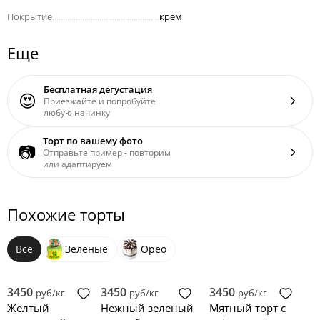
Покрытие
..................................................
крем
Еще
Бесплатная дегустация
😍
Приезжайте и попробуйте
любую начинку
Торт по вашему фото
📷
Отправьте пример - повторим
или адаптируем
Похожие торты
Все
Зеленые
Орео
3450
3450
3450
руб/кг
руб/кг
руб/кг
Желтый
Нежный зеленый
Мятный торт с