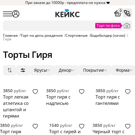
При заказе до 10000р - предоплата не нужна ❤️
0
Главная
/
Торт на день рождения
/
Спортивные
/
Бодибилдер (качок)
/
Гиря
Торты Гиря
Ярусы
Декор
Покрытие
Форма
Популярные
1
мастика
фигурки
круг
15
2
2
1
Сначала дешевые
2
без мастики
ягоды
квадрат
0
0
0
Сначала дорогие
3
крем
цветы
прямоугольник
0
0
0
3850
3850
3850
руб/кг
руб/кг
руб/кг
Новинки
4
зеркальная глазурь
фотопечать
сердце
0
0
0
Торт легкая
Торт гиря с
Торт гиря с
5
голый торт
надпись
3D
0
0
0
атлетика со
надписью
гантелями
велюр
топпер
0
0
штангой и
гирями
3850
1540
3850
руб/кг
руб/кг
руб/кг
Торт гиря
Торт с гирей и
Черный торт с