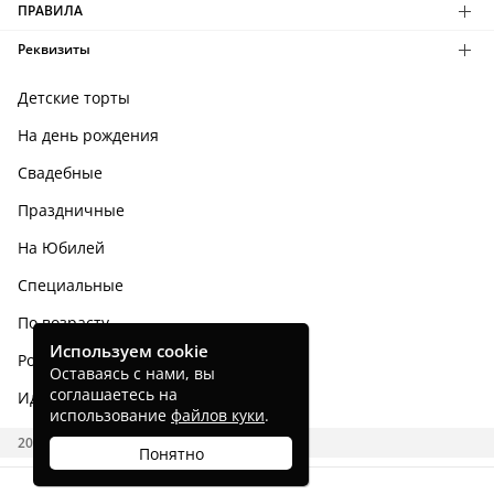
ПРАВИЛА
Реквизиты
Детские торты
На день рождения
Свадебные
Праздничные
На Юбилей
Специальные
По возрасту
Используем cookie
Родным и близким
Оставаясь с нами, вы
соглашаетесь на
Идеи тортов
использование
файлов куки
.
2026 CAKES.RU
Понятно