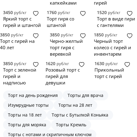
капкейками
гирей
3450
1760
1520
руб/кг
руб/кг
руб/кг
Яркий торт с
Торт гиря со
Торт в виде гири
гирей и штангой
штангой
с гантелями
3850
3850
1850
руб/кг
руб/кг
руб/кг
Торт с гирей на
Черно-желтый
Черный торт
40 лет
торт гиря с
колесо с гирей и
веревкой
инвентарем
3850
1620
1630
руб/кг
руб/кг
руб/кг
Торт с зеленой
Розовый торт с
Прикольный
гирей и
гирей для
торт с гирей
надписью
девушки
Торт на день рождения
Торты для врача
Изумрудные торты
Торты на 28 лет
Торты на 18 лет
Торты с Бутылкой Коньяка
Торты для моряка
Торты Кремль
Торты с нотами и скрипичным ключом