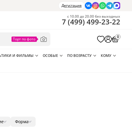
Дегустация
с 10.00 до 20.00 без выходных
7
(
499
)
499-23-22
0
ЬТИКИ И ФИЛЬМЫ
ОСОБЫЕ
ПО ВОЗРАСТУ
КОМУ
ие
Форма
а
1
круг
53
7
52