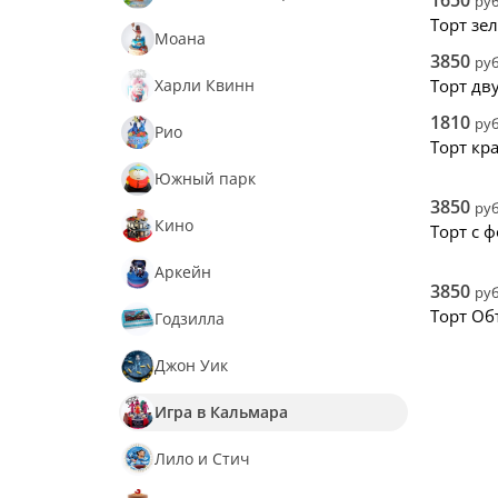
1650
руб
Торт зе
Моана
3850
руб
Харли Квинн
Торт дв
1810
руб
Рио
Торт кр
Южный парк
3850
руб
Кино
Торт с 
Аркейн
3850
руб
Торт Об
Годзилла
Джон Уик
Игра в Кальмара
Лило и Стич