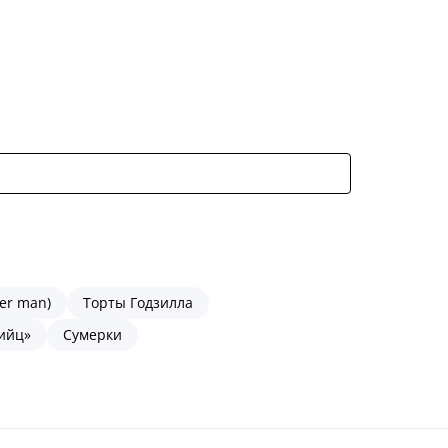
er man)
Торты Годзилла
ийц»
Сумерки