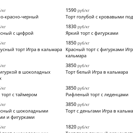
ала дешевые
2
фотопечать
крем
ала дорогие
3
ягоды
зеркал
1590
/кг
руб/кг
нки
4
цветы
без ма
ло-красно-черный
Торт голубой с кровавыми по
5
надпись
голый 
1830
/кг
руб/кг
топпер
велюр
асный с цифрой
Яркий торт с фигурками
1850
/кг
руб/кг
усный торт Игра в кальмара
Красный торт с фигурками Игр
кальмара
3850
/кг
руб/кг
фигуркой в шоколадных
Торт белый Игра в кальмара
х
3850
/кг
руб/кг
 торт с таймером
Рифленый торт с леденцами
3850
/кг
руб/кг
асный с шоколадными
Торт с деньгами Игра в кальм
ми и фигурками
1820
/кг
руб/кг