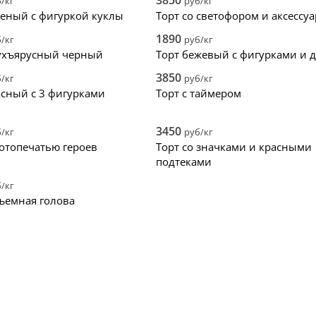
3850
/кг
руб/кг
леный с фигуркой куклы
Торт со светофором и аксессу
1890
/кг
руб/кг
ухъярусный черный
Торт бежевый с фигурками и 
3850
/кг
руб/кг
асный с 3 фигурками
Торт с таймером
3450
/кг
руб/кг
фотопечатью героев
Торт со значками и красными
подтеками
/кг
ъемная голова