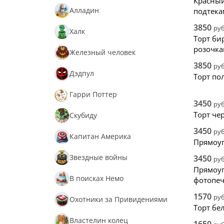
Красный
Алладин
подтек
3850
руб
Халк
Торт би
розочка
Железный человек
3850
руб
Дэдпул
Торт по
Гарри Поттер
3450
руб
Торт че
Скубиду
3450
руб
Капитан Америка
Прямоуг
Звездные войны
3450
руб
Прямоуг
В поисках Немо
фотопе
1570
руб
Охотники за Привидениями
Торт бе
Властелин колец