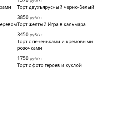
1570
руб/кг
арами
Торт двухъярусный черно-белый
3850
руб/кг
деревом
Торт желтый Игра в кальмара
3450
руб/кг
Торт с печеньками и кремовыми
розочками
1750
руб/кг
Торт с фото героев и куклой