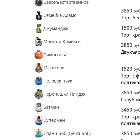
Снач
Сверхъестественное
Снач
3850
руб
Семейка Адамс
Нови
Торт бе
1500
Джуманджи
руб
Торт кр
Манга и Комиксы
3850
руб
Двухъяр
Симпсоны
Мстители
1520
руб
Торт с 
Человек паук
подтека
3850
руб
Черепашки Ниндзя
Голубой
Бэтмен
3450
руб
Торт кр
Супермен
подтека
3850
Спанч Боб (Губка Боб)
руб