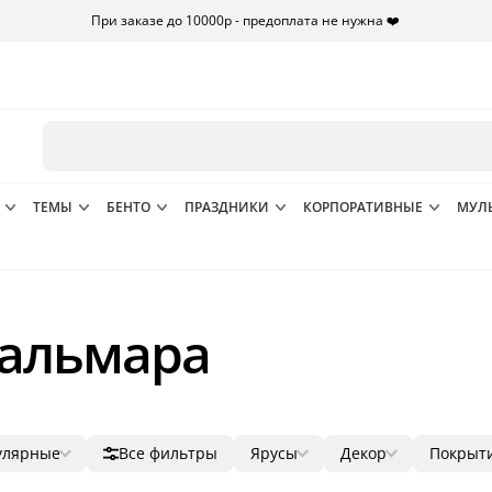
При заказе до 10000р - предоплата не нужна ❤️
ТЕМЫ
БЕНТО
ПРАЗДНИКИ
КОРПОРАТИВНЫЕ
МУЛ
Кальмара
улярные
Все фильтры
Ярусы
Декор
Покрыт
лярные
1
фигурки
мастик
5