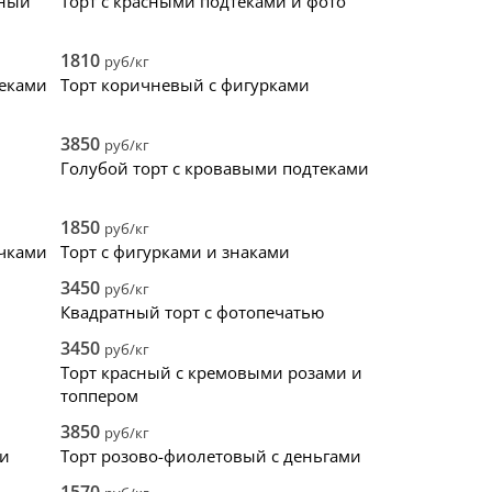
тный
Торт с красными подтеками и фото
1810
руб/кг
теками
Торт коричневый с фигурками
3850
руб/кг
Голубой торт с кровавыми подтеками
1850
руб/кг
очками
Торт с фигурками и знаками
3450
руб/кг
Квадратный торт с фотопечатью
3450
руб/кг
Торт красный с кремовыми розами и
топпером
3850
руб/кг
ми
Торт розово-фиолетовый с деньгами