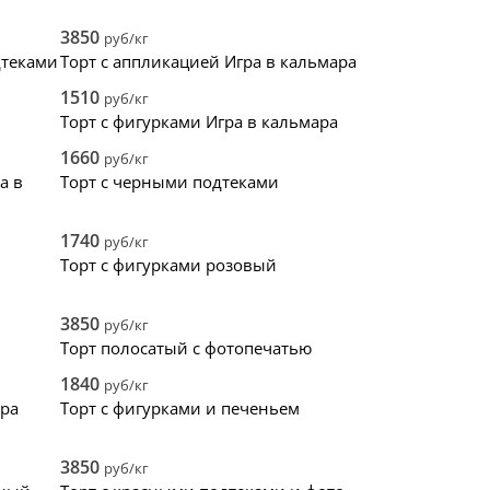
4
квадрат
26
49
4
ьная глазурь
1
3D
0
1
1
3850
руб/кг
стики
1
прямоугольник
0
0
0
дтеками
Торт с аппликацией Игра в кальмара
торт
0
сердце
0
0
0
1510
руб/кг
0
0
Торт с фигурками Игра в кальмара
1660
руб/кг
а в
Торт с черными подтеками
1740
руб/кг
Торт с фигурками розовый
3850
руб/кг
Торт полосатый с фотопечатью
1840
руб/кг
ара
Торт с фигурками и печеньем
3850
руб/кг