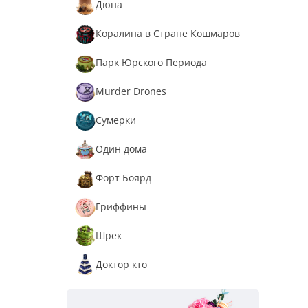
Дюна
Коралина в Стране Кошмаров
Парк Юрского Периода
Murder Drones
Сумерки
Один дома
Форт Боярд
Гриффины
Шрек
Доктор кто