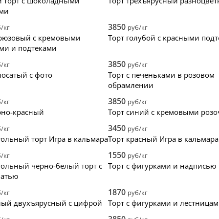
 торт с шоколадными
Торт трехъярусный разноцве
ами
3850
/кг
руб/кг
рюзовый с кремовыми
Торт голубой с красными под
ми и подтеками
3850
/кг
руб/кг
лосатый с фото
Торт с печеньками в розовом
обрамлении
3850
/кг
руб/кг
рно-красный
Торт синий с кремовыми роз
3450
/кг
руб/кг
ольный торт Игра в кальмара
Торт красный Игра в кальмара
1550
/кг
руб/кг
ольный черно-белый торт с
Торт с фигурками и надписью
чатью
1870
/кг
руб/кг
лый двухъярусный с цифрой
Торт с фигурками и лестница