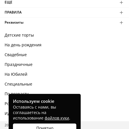
ЕЩЕ
ПРАВИЛА
Реквизиты
Детские торты
На день рождения
Свадебные
Праздничные
На Юбилей
Специальные
По возрасту
Используем cookie
Родным и близким
Оставаясь с нами, вы
соглашаетесь на
Идеи тортов
использование
файлов куки
.
2026 CAKES.RU
Понятно