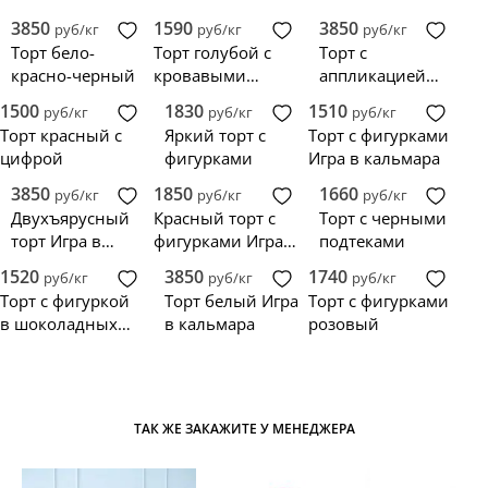
3850
1590
3850
руб/кг
руб/кг
руб/кг
Торт бело-
Торт голубой с
Торт с
красно-черный
кровавыми
аппликацией
подтеками
Игра в кальмара
1500
1830
1510
руб/кг
руб/кг
руб/кг
Торт красный с
Яркий торт с
Торт с фигурками
цифрой
фигурками
Игра в кальмара
3850
1850
1660
руб/кг
руб/кг
руб/кг
Двухъярусный
Красный торт с
Торт с черными
торт Игра в
фигурками Игра
подтеками
кальмара
в кальмара
1520
3850
1740
руб/кг
руб/кг
руб/кг
Торт с фигуркой
Торт белый Игра
Торт с фигурками
в шоколадных
в кальмара
розовый
подтеках
ТАК ЖЕ ЗАКАЖИТЕ У МЕНЕДЖЕРА