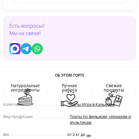
Есть вопросы?
Мы на связи!
ОБ ЭТОМ ТОРТЕ
Натуральные
Ручная
Свежие
ингредиенты
работа
продукты
Категория
.................................................
Торты Игра в Кальмара
Вид продукции
........................................
Торты по фильмам, сериалам и
мультикам
∞
Вес
..............................................................
от 2 кг до