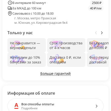
В интервале 60 минут
2500 ₽
За МКАД до 100 км
40 ₽/км
Самовывоз с 10.00 до 18.00
г. Москва, метро Пражская
м. Южная, ул. Кировоградская 9к4
Только у нас
Не понравится —
Срок производства
Без предоп
вернем деньги
от 4-х часов
до 10000 ₽
Начислим до 10%
Доставка 0 ₽, если
Фото перед
бонусами за заказ
опоздаем
доставкой
Больше гарантий
Информация об оплате
Все способы оплаты
Подробнее