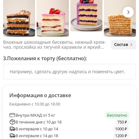
Влажные шоколадные бисквиты, нежный крем-
Состав
чиз, прослойка из тягучей карамели и яркий
арахис. Ненавязчивая соленая нотка объединяет
яркий вкус шоколада и тягучей карамели, не
3.
Пожелания к торту (бесплатно):
оставляя ни единого шанса остаться
равнодушным.
Информация о доставке
Ежедневно с 10.00 до 18.00
Внутри МКАД от 5 кг
Бесплатно
В течение дня с 10 до 18
750 ₽
В интервале с 10 до 14
1000 ₽
В интервале с 14 до 18
1200 ₽