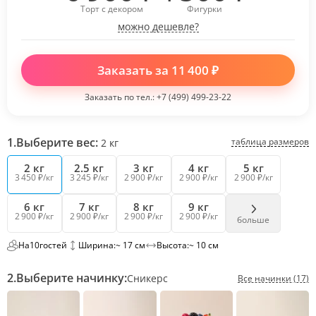
Торт с декором
Фигурки
можно дешевле?
Заказать за
11 400
₽
Заказать по тел.:
+7 (499) 499-23-22
1.
Выберите вес:
таблица размеров
2
кг
2 кг
2.5 кг
3 кг
4 кг
5 кг
3 450 ₽/кг
3 245 ₽/кг
2 900 ₽/кг
2 900 ₽/кг
2 900 ₽/кг
6 кг
7 кг
8 кг
9 кг
2 900 ₽/кг
2 900 ₽/кг
2 900 ₽/кг
2 900 ₽/кг
больше
На
10
гостей
Ширина:
~ 17 см
Высота:
~ 10 см
2.
Выберите начинку:
Сникерс
Все начинки (17)