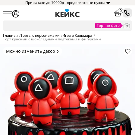
При заказе до 10000р - предоплата не нужна ❤️
0
Главная
/
Торты с персонажами
/
Игра в Кальмара
/
Торт красный с шоколадными подтеками и фигурками
Можно изменить декор
Цвет покрытия, надписи,
элементы и фигурки.