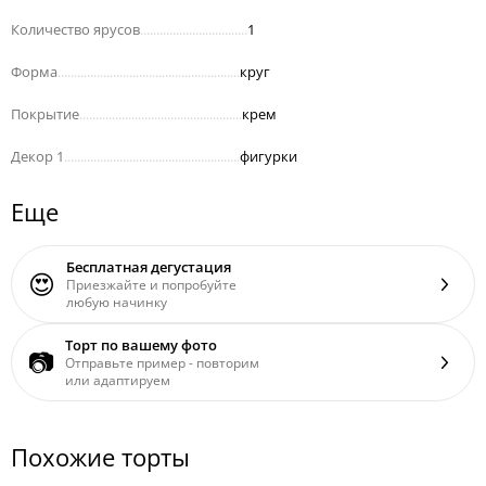
Количество ярусов
.................................
1
Форма
........................................................
круг
Покрытие
..................................................
крем
Декор 1
......................................................
фигурки
Еще
Бесплатная дегустация
😍
Приезжайте и попробуйте
любую начинку
Торт по вашему фото
📷
Отправьте пример - повторим
или адаптируем
Похожие торты