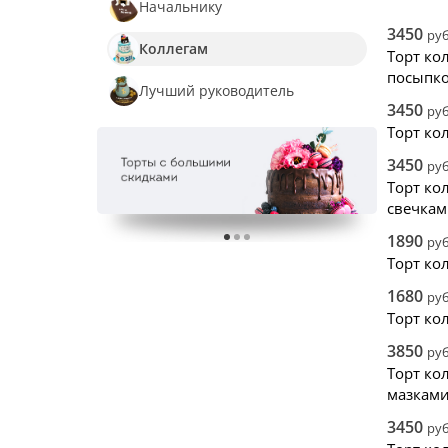
Снач
Начальнику
Снач
3450
руб
Коллегам
Нови
Торт ко
посыпк
Лучший руководитель
3450
руб
Торт к
3450
руб
Торт ко
свечка
1890
руб
Торт ко
1680
руб
Торт ко
3850
руб
Торт ко
мазкам
3450
руб