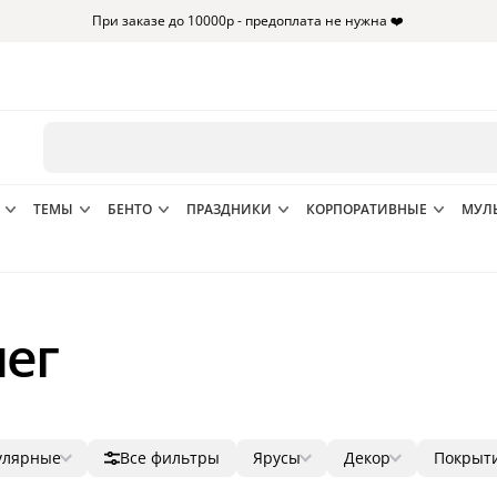
При заказе до 10000р - предоплата не нужна ❤️
ТЕМЫ
БЕНТО
ПРАЗДНИКИ
КОРПОРАТИВНЫЕ
МУЛ
лег
улярные
Все фильтры
Ярусы
Декор
Покрыт
лярные
1
ягоды
мастик
2