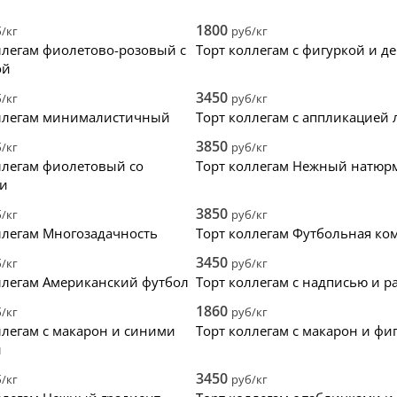
ала дешевые
2
цветы
крем
ала дорогие
3
фигурки
без ма
1800
/кг
руб/кг
нки
4
фотопечать
зеркал
ллегам фиолетово-розовый с
Торт коллегам с фигуркой и д
5
надпись
голый 
ой
топпер
велюр
3450
/кг
руб/кг
оллегам минималистичный
Торт коллегам с аппликацией 
3850
/кг
руб/кг
ллегам фиолетовый со
Торт коллегам Нежный натюр
ми
3850
/кг
руб/кг
ллегам Многозадачность
Торт коллегам Футбольная ко
3450
/кг
руб/кг
ллегам Американский футбол
Торт коллегам с надписью и р
1860
/кг
руб/кг
ллегам с макарон и синими
Торт коллегам с макарон и фи
и
3450
/кг
руб/кг