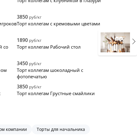
Торт коллегам с клубникой в глазури
3850
руб/кг
игроков
Торт коллегам с кремовыми цветами
1890
руб/кг
й со
Торт коллегам Рабочий стол
3450
руб/кг
лом
Торт коллегам шоколадный с
фотопечатью
3850
руб/кг
х
Торт коллегам Грустные смайлики
пом компании
Торты для начальника