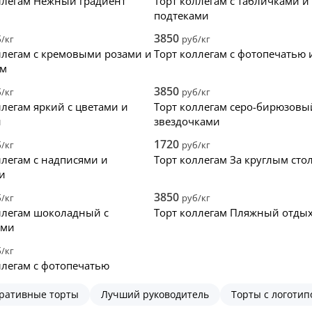
ллегам Нежный градиент
Торт коллегам с табличками и
подтеками
3850
/кг
руб/кг
ллегам с кремовыми розами и
Торт коллегам с фотопечатью 
ом
3850
/кг
руб/кг
ллегам яркий с цветами и
Торт коллегам серо-бирюзовы
н
звездочками
1720
/кг
руб/кг
ллегам с надписями и
Торт коллегам За круглым сто
и
3850
/кг
руб/кг
ллегам шоколадный с
Торт коллегам Пляжный отды
ями
/кг
ллегам с фотопечатью
ративные торты
Лучший руководитель
Торты с логоти