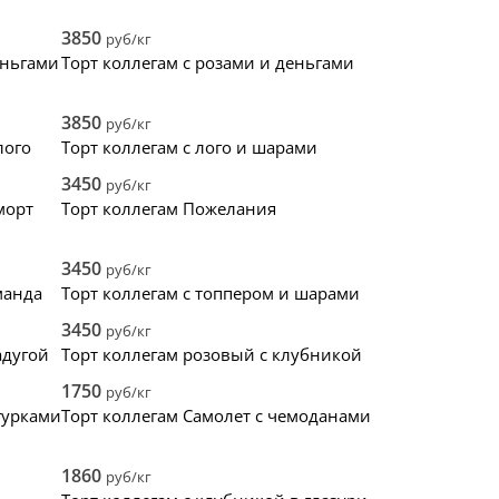
8
квадрат
2
32
3
стики
1
прямоугольник
33
0
0
3850
руб/кг
ьная глазурь
0
сердце
9
0
0
еньгами
Торт коллегам с розами и деньгами
торт
0
3D
0
0
0
0
0
3850
руб/кг
лого
Торт коллегам с лого и шарами
3450
руб/кг
морт
Торт коллегам Пожелания
3450
руб/кг
манда
Торт коллегам с топпером и шарами
3450
руб/кг
адугой
Торт коллегам розовый с клубникой
1750
руб/кг
гурками
Торт коллегам Самолет с чемоданами
1860
руб/кг