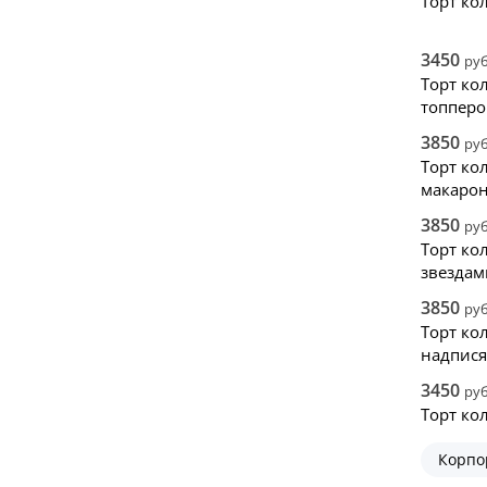
Торт ко
3450
руб
Торт ко
топпер
3850
руб
Торт ко
макаро
3850
руб
Торт ко
звездам
3850
руб
Торт ко
надпис
3450
руб
Торт ко
Корпо