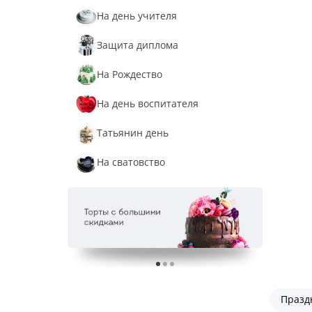
На день учителя
Защита диплома
На Рождество
На день воспитателя
Татьянин день
На сватовство
Празд