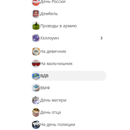
День России
Снеговик
Дембель
Снегурочка
Проводы в армию
Снежинки
Хэллоуин
Зомби
На девичник
Мозги
На мальчишник
Череп
ВДВ
ВМФ
День матери
День отца
На день полиции