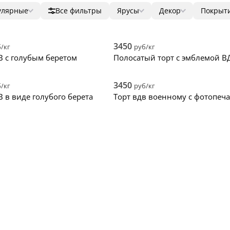
улярные
Все фильтры
Ярусы
Декор
Покрыт
лярные
1
фигурки
мастик
ала дешевые
2
фотопечать
без ма
ала дорогие
3
ягоды
крем
3450
/кг
руб/кг
нки
4
цветы
зеркал
В с голубым беретом
Полосатый торт с эмблемой В
5
надпись
голый 
топпер
велюр
3450
/кг
руб/кг
В в виде голубого берета
Торт вдв военному с фотопеч