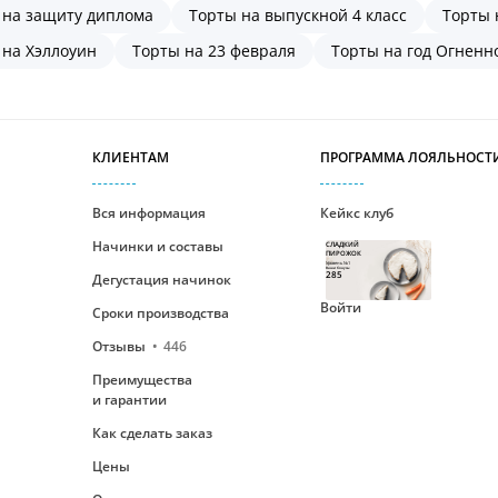
 на защиту диплома
Торты на выпускной 4 класс
Торты 
 на Хэллоуин
Торты на 23 февраля
Торты на год Огненн
КЛИЕНТАМ
ПРОГРАММА ЛОЯЛЬНОСТ
Вся информация
Кейкс клуб
Начинки и составы
СЛАДКИЙ
ПИРОЖОК
Уровень №1
Ваши бонусы
285
Дегустация начинок
Войти
Сроки производства
Отзывы
446
Преимущества
и гарантии
Как сделать заказ
Цены