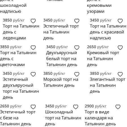
шоколадной
кремовыми
надписью
узорами
3850
3450
3450
руб/кг
руб/кг
руб/кг
Торт на Татьянин
Эстетичный торт
Торт на Татьянин
день с
на Татьянин
день с красивой
леденцами
день
надписью
3850
3450
2650
руб/кг
руб/кг
руб/кг
Торт на Татьянин
Двухъярусный
Кремовый торт
день с
белый торт на
на Татьянин
цветочками
Татьянин день
день
3450
3850
3850
руб/кг
руб/кг
руб/кг
Эстетичный
Морской торт на
Элегантный торт
двухъярусный
Татьянин день
на Татьянин
торт на Татьянин
день
день
2650
3450
2900
руб/кг
руб/кг
руб/кг
Эстетичный торт
Шоколадный
Торт в виде
с безе на
торт на Татьянин
календаря на
Татьянин день
день
Татьянин день