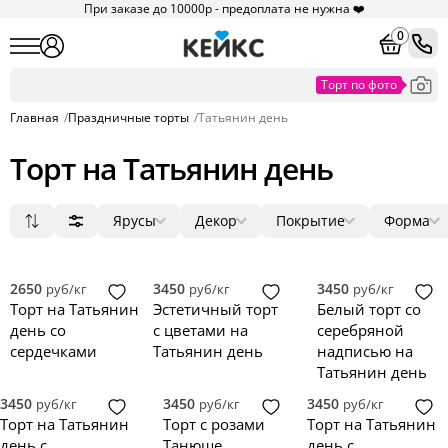
При заказе до 10000р - предоплата не нужна ❤️
0
Главная
/
Праздничные торты
/
Татьянин день
Торт на Татьянин день
Ярусы
Декор
Покрытие
Форма
Популярные
1
мастика
цветы
круг
17
6
7
1
Сначала дешевые
2
крем
фигурки
3D
1
12
17
Сначала дорогие
3
без мастики
фотопечать
квадрат
0
0
3
2650
3450
3450
руб/кг
руб/кг
руб/кг
Новинки
4
зеркальная глазурь
ягоды
прямоугольник
0
0
0
Торт на Татьянин
Эстетичный торт
Белый торт со
5
голый торт
надпись
сердце
0
0
0
день со
с цветами на
серебряной
велюр
топпер
0
0
сердечками
Татьянин день
надписью на
Татьянин день
3450
3450
3450
руб/кг
руб/кг
руб/кг
Торт на Татьянин
Торт с розами
Торт на Татьянин
день с
Танюше
день с