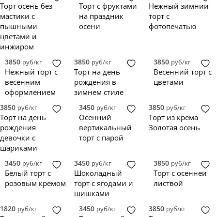
Торт осень без
Торт с фруктами
Нежный зимний
мастики с
на праздник
торт с
пышными
осени
фотопечатью
цветами и
инжиром
3850
3850
3850
руб/кг
руб/кг
руб/кг
Нежный торт с
Торт на день
Весенний торт с
весенним
рождения в
цветами
оформлением
зимнем стиле
3850
3450
3850
руб/кг
руб/кг
руб/кг
Торт на день
Осенний
Торт из крема
рождения
вертикальный
Золотая осень
девочки с
торт с парой
шариками
3450
3450
3850
руб/кг
руб/кг
руб/кг
Белый торт с
Шоколадный
Торт с осенней
розовым кремом
торт с ягодами и
листвой
шишками
1820
3450
3850
руб/кг
руб/кг
руб/кг