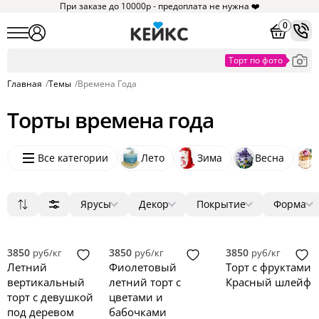
При заказе до 10000р - предоплата не нужна ❤️
0
Главная
/
Темы
/
Времена Года
Торты времена года
Хотите увидеть
Все категории
похожие товары?
Лето
Зима
Весна
Нажмите на
и мы
покажем их
Ярусы
Декор
Покрытие
Форма
Понятно
Популярные
1
мастика
ягоды
круг
82
91
7
11
Сначала дешевые
2
крем
цветы
3D
29
16
36
Сначала дорогие
3
голый торт
фигурки
квадрат
4
8
81
3850
3850
3850
руб/кг
руб/кг
руб/кг
Новинки
4
без мастики
фотопечать
прямоугольник
0
0
5
Летний
Фиолетовый
Торт с фруктами
5
зеркальная глазурь
надпись
сердце
0
0
0
вертикальный
летний торт с
Красный шлейф
велюр
топпер
0
0
торт с девушкой
цветами и
под деревом
бабочками