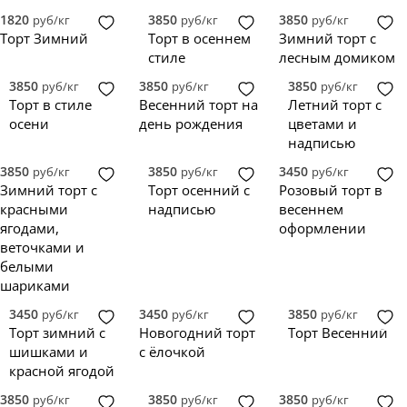
1820
3850
3850
руб/кг
руб/кг
руб/кг
Торт Зимний
Торт в осеннем
Зимний торт с
стиле
лесным домиком
3850
3850
3850
руб/кг
руб/кг
руб/кг
Торт в стиле
Весенний торт на
Летний торт с
осени
день рождения
цветами и
надписью
3850
3850
3450
руб/кг
руб/кг
руб/кг
Зимний торт с
Торт осенний с
Розовый торт в
красными
надписью
весеннем
ягодами,
оформлении
веточками и
белыми
шариками
3450
3450
3850
руб/кг
руб/кг
руб/кг
Торт зимний с
Новогодний торт
Торт Весенний
шишками и
с ёлочкой
красной ягодой
3850
3850
3850
руб/кг
руб/кг
руб/кг