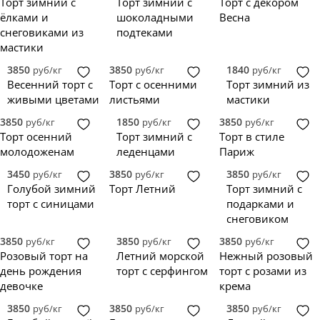
Торт зимний с
Торт зимний с
Торт с декором
ёлками и
шоколадными
Весна
снеговиками из
подтеками
мастики
3850
3850
1840
руб/кг
руб/кг
руб/кг
Весенний торт с
Торт с осенними
Торт зимний из
живыми цветами
листьями
мастики
3850
1850
3850
руб/кг
руб/кг
руб/кг
Торт осенний
Торт зимний с
Торт в стиле
молодоженам
леденцами
Париж
3450
3850
3850
руб/кг
руб/кг
руб/кг
Голубой зимний
Торт Летний
Торт зимний с
торт с синицами
подарками и
снеговиком
3850
3850
3850
руб/кг
руб/кг
руб/кг
Розовый торт на
Летний морской
Нежный розовый
день рождения
торт с серфингом
торт с розами из
девочке
крема
3850
3850
3850
руб/кг
руб/кг
руб/кг