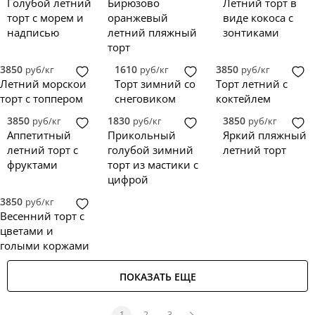
Голубой летний
Бирюзово
Летний торт в
торт с морем и
оранжевый
виде кокоса с
надписью
летний пляжный
зонтиками
торт
3850
1610
3850
руб/кг
руб/кг
руб/кг
Летний морской
Торт зимний со
Торт летний с
торт с топпером
снеговиком
коктейлем
3850
1830
3850
руб/кг
руб/кг
руб/кг
Аппетитный
Прикольный
Яркий пляжный
летний торт с
голубой зимний
летний торт
фруктами
торт из мастики с
цифрой
3850
руб/кг
Весенний торт с
цветами и
голыми коржами
ПОКАЗАТЬ ЕЩЕ
1
2
3