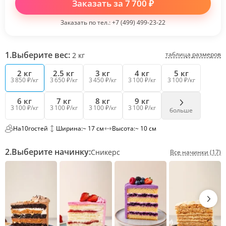
Заказать за
7 700
₽
Заказать по тел.:
+7 (499) 499-23-22
1.
Выберите вес:
таблица размеров
2
кг
2 кг
2.5 кг
3 кг
4 кг
5 кг
3 850 ₽/кг
3 650 ₽/кг
3 450 ₽/кг
3 100 ₽/кг
3 100 ₽/кг
6 кг
7 кг
8 кг
9 кг
3 100 ₽/кг
3 100 ₽/кг
3 100 ₽/кг
3 100 ₽/кг
больше
На
10
гостей
Ширина:
~ 17 см
Высота:
~ 10 см
2.
Выберите начинку:
Сникерс
Все начинки (17)