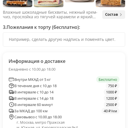
Влажные шоколадные бисквиты, нежный крем-
Состав
чиз, прослойка из тягучей карамели и яркий
арахис. Ненавязчивая соленая нотка объединяет
яркий вкус шоколада и тягучей карамели, не
3.
Пожелания к торту (бесплатно):
оставляя ни единого шанса остаться
равнодушным.
Информация о доставке
Ежедневно с 10.00 до 18.00
Внутри МКАД от 5 кг
Бесплатно
В течение дня с 10 до 18
750 ₽
В интервале с 10 до 14
1000 ₽
В интервале с 14 до 18
1200 ₽
В интервале 60 минут
2500 ₽
За МКАД до 100 км
40 ₽/км
Самовывоз с 10.00 до 18.00
г. Москва, метро Пражская
м. Южная, ул. Кировоградская 9к4