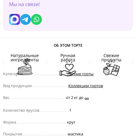
Мы на связи!
ОБ ЭТОМ ТОРТЕ
Натуральные
Ручная
Свежие
ингредиенты
работа
продукты
Категория
.................................................
Летние торты
Вид продукции
........................................
Коллекции тортов
∞
Вес
..............................................................
от 2 кг до
Количество ярусов
.................................
1
Форма
........................................................
круг
Покрытие
..................................................
мастика