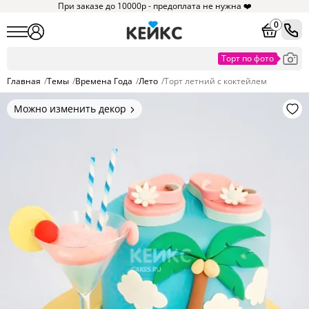
При заказе до 10000р - предоплата не нужна ❤️
0
Главная
/
Темы
/
Времена Года
/
Лето
/
Торт летний с коктейлем
Можно изменить декор
Цвет покрытия, надписи,
элементы и фигурки.