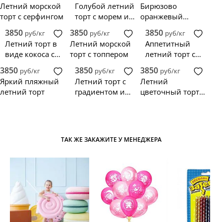
Летний морской
Голубой летний
Бирюзово
торт с серфингом
торт с морем и
оранжевый
надписью
летний пляжный
3850
3850
3850
руб/кг
руб/кг
руб/кг
торт
Летний торт в
Летний морской
Аппетитный
виде кокоса с
торт с топпером
летний торт с
зонтиками
фруктами
3850
3850
3850
руб/кг
руб/кг
руб/кг
Яркий пляжный
Летний торт с
Летний
летний торт
градиентом и
цветочный торт
пляжем
из мастики
ТАК ЖЕ ЗАКАЖИТЕ У МЕНЕДЖЕРА