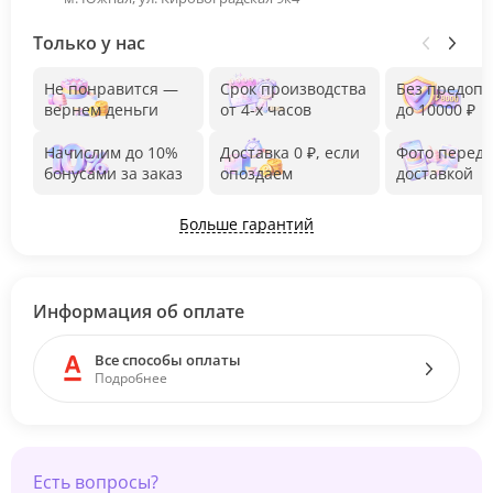
Только у нас
Не понравится —
Срок производства
Без предоп
вернем деньги
от 4-х часов
до 10000 ₽
Начислим до 10%
Доставка 0 ₽, если
Фото перед
бонусами за заказ
опоздаем
доставкой
Больше гарантий
Информация об оплате
Все способы оплаты
Подробнее
Есть вопросы?