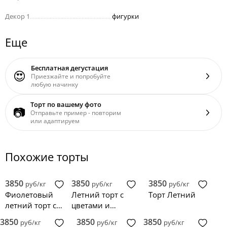
Декор 1
......................................................
фигурки
Еще
Бесплатная дегустация
😍
Приезжайте и попробуйте
любую начинку
Торт по вашему фото
📷
Отправьте пример - повторим
или адаптируем
Похожие торты
3850
3850
3850
руб/кг
руб/кг
руб/кг
Фиолетовый
Летний торт с
Торт Летний
летний торт с
цветами и
цветами и
надписью
3850
3850
3850
руб/кг
руб/кг
руб/кг
бабочками